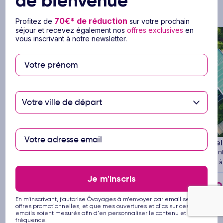
de bienvenue
Vous pourriez aussi aimer
70€* de réduction
Profitez de
sur votre prochain
séjour et recevez également nos
offres exclusives
en
vous inscrivant à notre newsletter.
xt
Previous
Next
Previ
Votre ville de départ
1/12
Hôtel Sentido Heritance Negombo
5
Hôtel
by Ôvoyages
Sri La
Sri Lanka
5 à
5 à 14 nuits
Demi-pension
Vol inclus
Je m'inscris
9
Dès
€
966
En m’inscrivant, j’autorise Ôvoyages à m’envoyer par email ses
Dès
/pers.
pour 7 
Voir l’offre
offres promotionnelles, et que mes ouvertures et clics sur ces
pour 8 jours / 5 nuits
emails soient mesurés afin d'en personnaliser le contenu et la
fréquence.