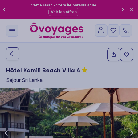
Vente Flash - Votre île paradisiaque
Voir les offres
Hôtel Kamili Beach Villa
4
Séjour Sri Lanka
This carousel shows one large product image at a time. Use the P