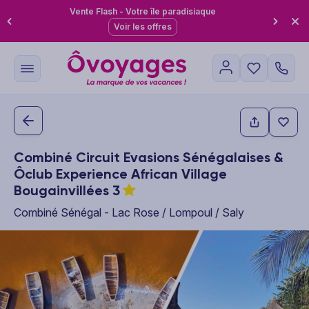
Vente Flash - Votre île paradisiaque
Voir les offres
Combiné Circuit Evasions Sénégalaises &
Ôclub Experience African Village
Bougainvillées
3
Combiné Sénégal - Lac Rose / Lompoul / Saly
This carousel shows one large product image at a time. Use the P