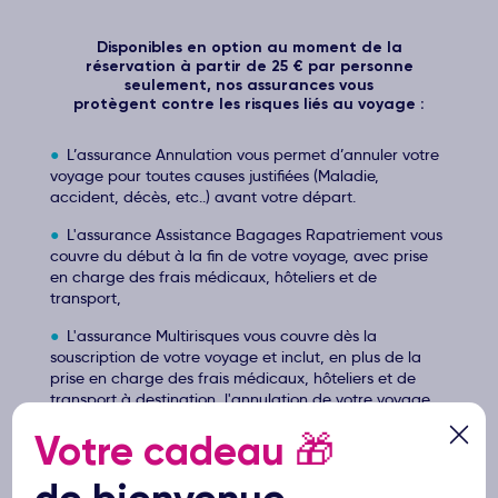
Disponibles en option au moment de la
réservation à partir de 25 € par personne
seulement, nos assurances vous
protègent contre les risques liés au voyage :
L’assurance Annulation vous permet d’annuler votre
voyage pour toutes causes justifiées (Maladie,
accident, décès, etc..) avant votre départ.
L'assurance Assistance Bagages Rapatriement vous
couvre du début à la fin de votre voyage, avec prise
en charge des frais médicaux, hôteliers et de
transport,
L'assurance Multirisques vous couvre dès la
souscription de votre voyage et inclut, en plus de la
prise en charge des frais médicaux, hôteliers et de
transport à destination, l'annulation de votre voyage
pour toutes causes justifiées (Maladie, accident, décès,
Votre cadeau
🎁
etc..) avant votre départ.