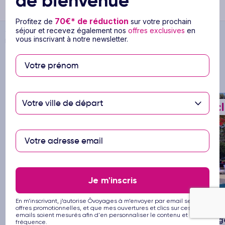
de bienvenue
En savoir plus
70€* de réduction
Profitez de
sur votre prochain
séjour et recevez également nos
offres exclusives
en
Ôvoyages
>
...
>
Combiné Circuit Evasions Sénégalaises & Ôclub
vous inscrivant à notre newsletter.
Experience African Village Bougainvillées 3*
Vous pourriez aussi aimer
Votre ville de départ
xt
Previous
Next
Previ
Je m'inscris
1/14
En m’inscrivant, j’autorise Ôvoyages à m’envoyer par email ses
offres promotionnelles, et que mes ouvertures et clics sur ces
Hôtel Ecolodge Palmarin
3
Ôclub
emails soient mesurés afin d'en personnaliser le contenu et la
Sénégal
Bouga
fréquence.