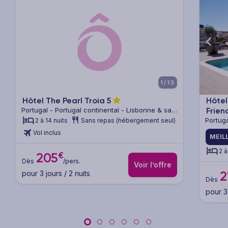
xt
Previous
Next
Previ
1/13
Hôtel The Pearl Troia
5
Hôtel
Portugal - Portugal continental - Lisbonne & sa
Frien
région
Portuga
2 à 14 nuits
Sans repas (hébergement seul)
région
Vol inclus
MEIL
2 à
€
205
Dès
/pers.
Voir l’offre
2
pour 3 jours / 2 nuits
Dès
pour 3 