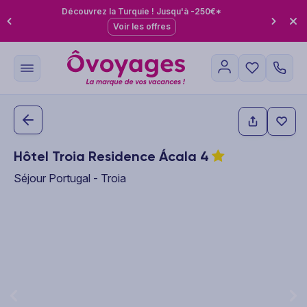
Découvrez la Turquie ! Jusqu'à -250€*
Voir les offres
Hôtel Troia Residence Ácala
4
Séjour Portugal - Troia
This carousel shows one large product image at a time. Use the P