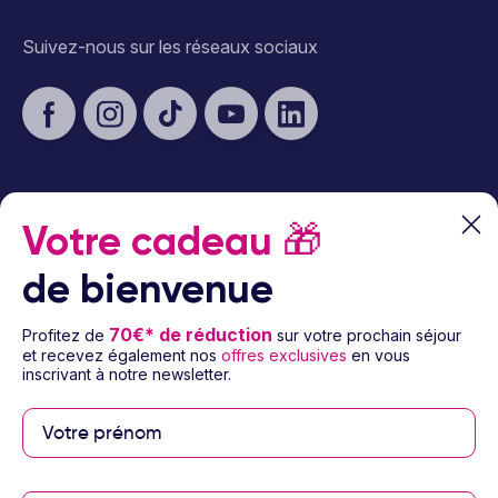
Suivez-nous sur les réseaux sociaux
Votre cadeau
🎁
À propos d’Ôvoyages
de bienvenue
Besoin d’aide
70€* de réduction
Profitez de
sur votre prochain séjour
© 2026 Ôvoyages
et recevez également nos
offres exclusives
en vous
inscrivant à notre newsletter.