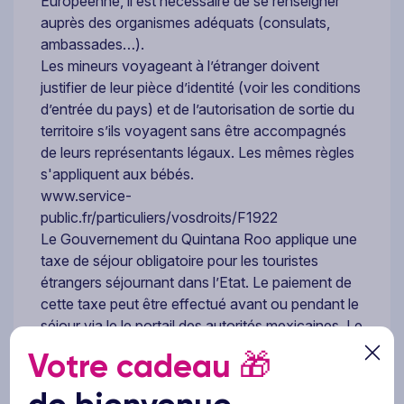
Européenne, il est nécessaire de se renseigner
auprès des organismes adéquats (consulats,
ambassades…).
Les mineurs voyageant à l’étranger doivent
justifier de leur pièce d’identité (voir les conditions
d’entrée du pays) et de l’autorisation de sortie du
territoire s’ils voyagent sans être accompagnés
de leurs représentants légaux. Les mêmes règles
s'appliquent aux bébés.
www.service-
public.fr/particuliers/vosdroits/F1922
Le Gouvernement du Quintana Roo applique une
taxe de séjour obligatoire pour les touristes
étrangers séjournant dans l’Etat. Le paiement de
cette taxe peut être effectué avant ou pendant le
séjour via le le portail des autorités mexicaines. Le
justificatif de paiement doit être présenté à la
Votre cadeau
🎁
sortie du territoire.
Les passagers en transit dans un pays différent