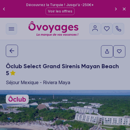
Découvrez la Turquie ! Jusqu'à -250€*
Voir les offres
Ôclub Select Grand Sirenis Mayan Beach
5
Séjour Mexique - Riviera Maya
This carousel shows one large product image at a time. Use the P