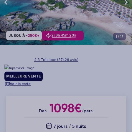
2
j
9
h
45
m
21
s
JUSQU'À
-250€*
1
/ 17
4.3 Très bon (27426 avis)
MEILLEURE VENTE
Voir la carte
1098€
Dès
/pers.
7 jours / 5 nuits