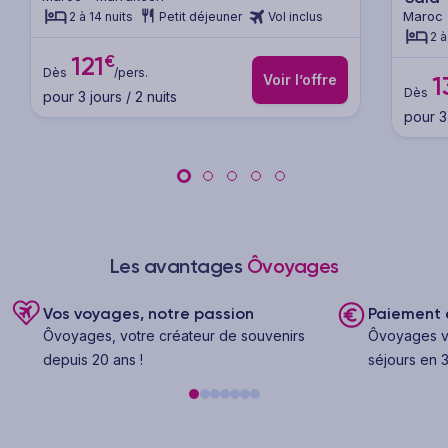
Maroc 
2 à 14 nuits
Petit déjeuner
Vol inclus
2 à
€
121
Dès
/pers.
Voir l’offre
1
Dès
pour 3 jours / 2 nuits
pour 3 
Les avantages
Ôvoyages
Vos voyages, notre passion
Paiement e
Ôvoyages, votre créateur de souvenirs
Ôvoyages v
depuis 20 ans !
séjours en 3