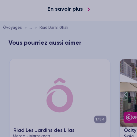
En savoir plus
Ôvoyages
>
...
>
Riad Dar El Ghali
Vous pourriez aussi aimer
xt
Previous
Next
Previ
OF
1/84
Riad Les Jardins des Lilas
Ôcity
Maroc - Marrakech
Said