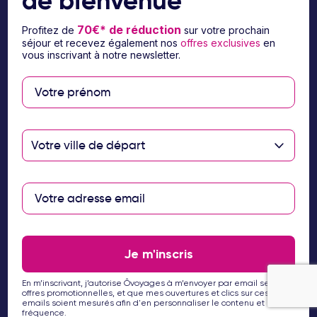
de bienvenue
70€* de réduction
Profitez de
sur votre prochain
séjour et recevez également nos
offres exclusives
en
vous inscrivant à notre newsletter.
Suivez-nous sur les réseaux sociaux
Votre ville de départ
À propos d’Ôvoyages
Besoin d’aide
Je m'inscris
© 2026 Ôvoyages
En m’inscrivant, j’autorise Ôvoyages à m’envoyer par email ses
offres promotionnelles, et que mes ouvertures et clics sur ces
emails soient mesurés afin d'en personnaliser le contenu et la
fréquence.