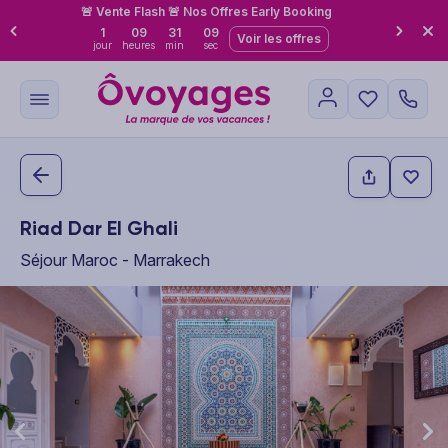
🚨 Vente Flash 🚨 Nos Offres Early Booking
1
09
31
08
Voir les offres
jour
heures
min
sec
Riad Dar El Ghali
Séjour Maroc - Marrakech
This carousel shows one large product image at a time. Use the P