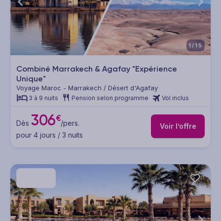
1/15
Combiné Marrakech & Agafay "Expérience
Unique"
Voyage Maroc - Marrakech / Désert d'Agafay
3 à 9 nuits
Pension selon programme
Vol inclus
306
€
Dès
/pers.
Voir l’offre
pour 4 jours / 3 nuits