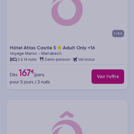
1/95
Hôtel Atlas Castle
5
Adult Only +16
Voyage Maroc - Marrakech
3 à 14 nuits
Demi-pension
Vol inclus
167
€
Dès
/pers.
Voir l’offre
pour 5 jours / 3 nuits