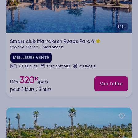
1/14
Smart club Marrakech Ryads Parc
4
Voyage Maroc - Marrakech
MEILLEURE VENTE
3 à 14 nuits
Tout compris
Vol inclus
320
€
Dès
/pers.
Voir l’offre
pour 4 jours / 3 nuits