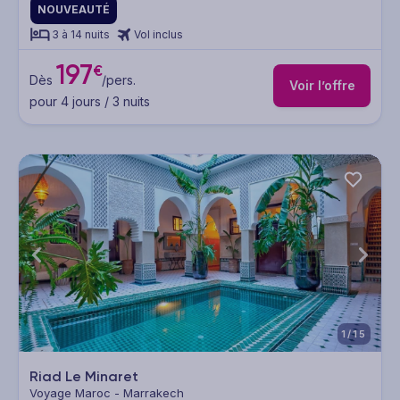
NOUVEAUTÉ
3 à 14 nuits
Vol inclus
197
€
Dès
/pers.
Voir l’offre
pour 4 jours / 3 nuits
1/15
Riad Le Minaret
Voyage Maroc - Marrakech