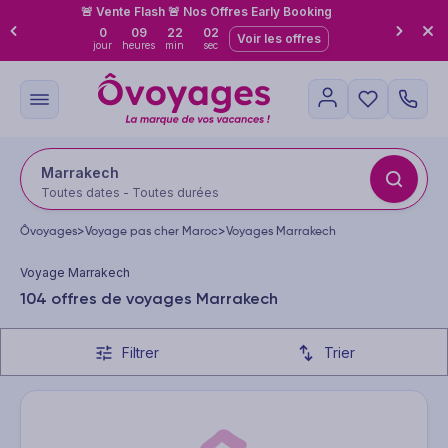
🚨 Vente Flash 🚨 Nos Offres Early Booking
0
09
22
00
Voir les offres
jour
heures
min
sec
Marrakech
Toutes dates - Toutes durées
Ôvoyages
>
Voyage pas cher Maroc
>
Voyages Marrakech
Voyage Marrakech
104 offres de voyages Marrakech
Filtrer
Trier