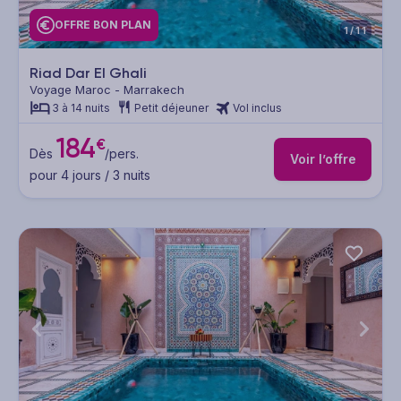
OFFRE BON PLAN
1/11
Riad Dar El Ghali
Voyage Maroc - Marrakech
3 à 14 nuits
Petit déjeuner
Vol inclus
184
€
Dès
/pers.
Voir l’offre
pour 4 jours / 3 nuits