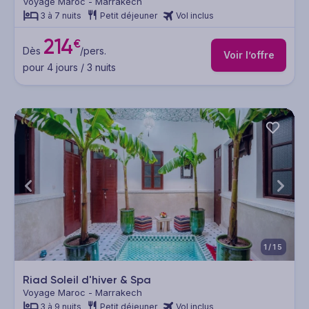
Voyage Maroc - Marrakech
3 à 7 nuits
Petit déjeuner
Vol inclus
214
€
Dès
/pers.
Voir l’offre
pour 4 jours / 3 nuits
1/15
Riad Soleil d'hiver & Spa
Voyage Maroc - Marrakech
3 à 9 nuits
Petit déjeuner
Vol inclus