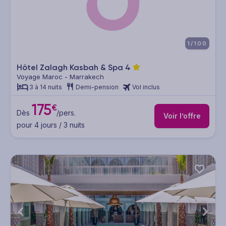
1/100
Hôtel Zalagh Kasbah & Spa
4
Voyage Maroc - Marrakech
3 à 14 nuits
Demi-pension
Vol inclus
175
€
Dès
/pers.
Voir l’offre
pour 4 jours / 3 nuits