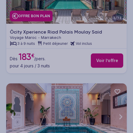
OFFRE BON PLAN
1/12
Ôcity Xperience Riad Palais Moulay Said
Voyage Maroc - Marrakech
3 à 9 nuits
Petit déjeuner
Vol inclus
183
€
Dès
/pers.
Voir l’offre
pour 4 jours / 3 nuits