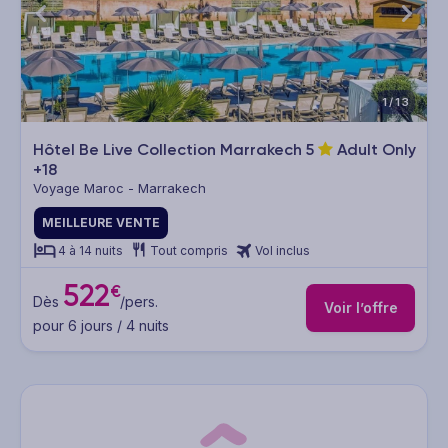
1/13
Hôtel Be Live Collection Marrakech
5
Adult Only
+18
Voyage Maroc - Marrakech
MEILLEURE VENTE
4 à 14 nuits
Tout compris
Vol inclus
522
€
Dès
/pers.
Voir l’offre
pour 6 jours / 4 nuits