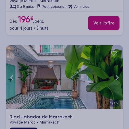
Voyage Maroc - Marrakech
3 à 9 nuits
Petit déjeuner
Vol inclus
196
€
Dès
/pers.
Voir l’offre
pour 4 jours / 3 nuits
1/15
Riad Jabador de Marrakech
Voyage Maroc - Marrakech