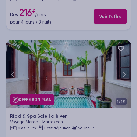
216
€
Dès
/pers.
Voir l’offre
pour 4 jours / 3 nuits
OFFRE BON PLAN
1/15
Riad & Spa Soleil d'hiver
Voyage Maroc - Marrakech
3 à 9 nuits
Petit déjeuner
Vol inclus