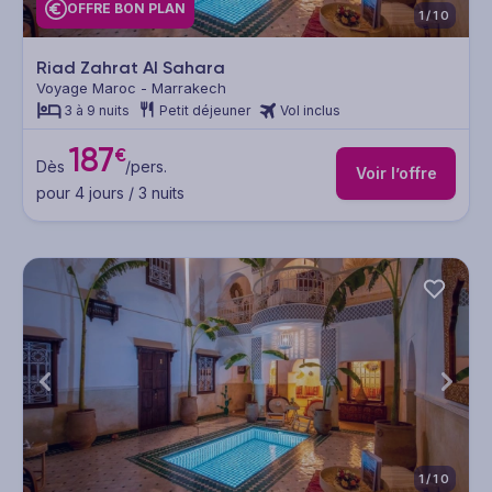
OFFRE BON PLAN
1/10
Riad Zahrat Al Sahara
Voyage Maroc - Marrakech
3 à 9 nuits
Petit déjeuner
Vol inclus
187
€
Dès
/pers.
Voir l’offre
pour 4 jours / 3 nuits
1/10