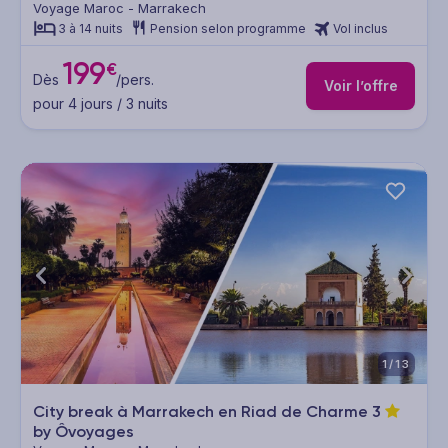
Voyage Maroc - Marrakech
3 à 14 nuits
Pension selon programme
Vol inclus
199
€
Dès
/pers.
Voir l’offre
pour 4 jours / 3 nuits
1/13
City break à Marrakech en Riad de Charme
3
by Ôvoyages