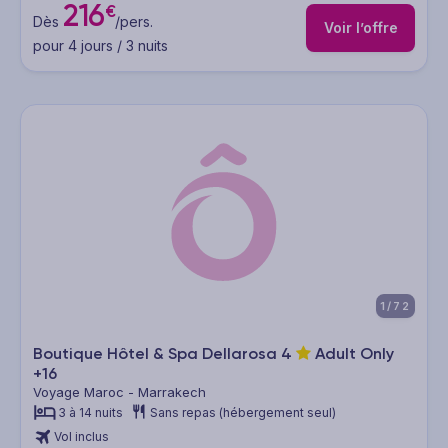
216
€
Dès
/pers.
Voir l’offre
pour 4 jours / 3 nuits
1/72
Boutique Hôtel & Spa Dellarosa
4
Adult Only
+16
Voyage Maroc - Marrakech
3 à 14 nuits
Sans repas (hébergement seul)
Vol inclus