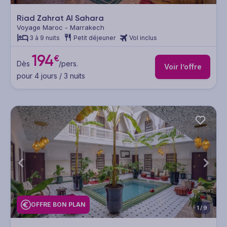
Riad Zahrat Al Sahara
Voyage Maroc - Marrakech
3 à 9 nuits
Petit déjeuner
Vol inclus
194
€
Dès
/pers.
Voir l’offre
pour 4 jours / 3 nuits
OFFRE BON PLAN
1/9