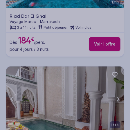
1/11
Riad Dar El Ghali
Voyage Maroc - Marrakech
3 à 14 nuits
Petit déjeuner
Vol inclus
184
€
Dès
/pers.
Voir l’offre
pour 4 jours / 3 nuits
1/13