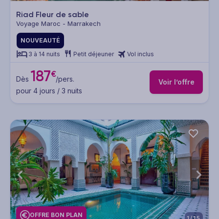
Riad Fleur de sable
Voyage Maroc - Marrakech
NOUVEAUTÉ
3 à 14 nuits
Petit déjeuner
Vol inclus
187
€
Dès
/pers.
Voir l’offre
pour 4 jours / 3 nuits
OFFRE BON PLAN
1/15