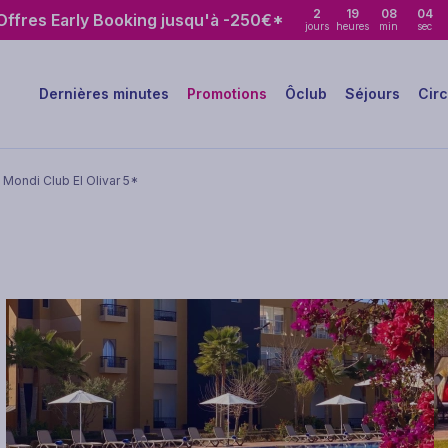
2
19
08
03
ffres Early Booking jusqu'à -250€*
jours
heures
min
sec
Dernières minutes
Promotions
Ôclub
Séjours
Circ
 Mondi Club El Olivar 5*