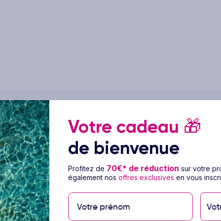
Votre cadeau
🎁
e Hôtel Mondi Club El Olivar
de bienvenue
70€* de réduction
Profitez de
sur votre p
également nos
offres exclusives
en vous inscri
' une architecture marocaine traditionnelle. Il
Vot
ifi, parking privé, réception 24h/24h, service