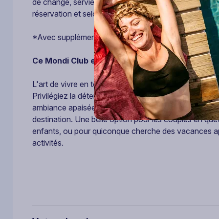
de change, serviettes de piscine (contre caution), nave
réservation et selon disponibilité).
*Avec supplément
Ce Mondi Club est labellisé Mondi Club Relax
L'art de vivre en toute sérénité.
Privilégiez la détente et la tranquillité dans nos Mon
ambiance apaisée, idéale pour se ressourcer. L'animat
destination. Une belle option pour les couples en quê
enfants, ou pour quiconque cherche des vacances apa
activités.