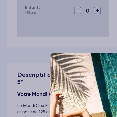
Enfants
–
+
0
-18 ans
Descriptif complet de votre voyag
5*
Votre Mondi Club
Le Mondi Club El Olivar 5* est un établissement doté d
dispose de 125 chambres et met à votre disposition : w