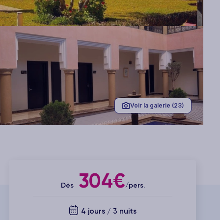
Voir la galerie (23)
304€
Dès
/pers.
4 jours / 3 nuits