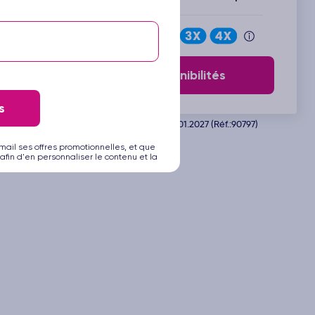
Payez en
Voir les disponibilités
s
Départ de Barcelone le 11.01.2027 (Réf.:90797)
mail ses offres promotionnelles, et que
afin d'en personnaliser le contenu et la