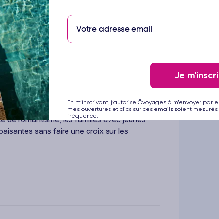
tte gratuite vers le centre-ville (sur
Je m'inscri
di Club Relax. Ces établissements offrent une
En m’inscrivant, j’autorise Ôvoyages à m’envoyer par e
ion y est légère et parfaitement adaptée à la
mes ouvertures et clics sur ces emails soient mesurés 
fréquence.
te de romantisme, les familles avec jeunes
isantes sans faire une croix sur les