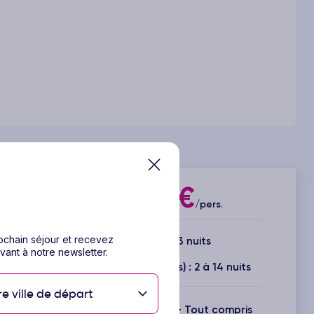
304€
Dès
/pers.
rochain séjour et recevez
4 jours / 3 nuits
vant à notre newsletter.
Durée(s) disponible(s) : 2 à 14 nuits
re ville de départ
Inclus : Vols + Hôtel + Tout compris