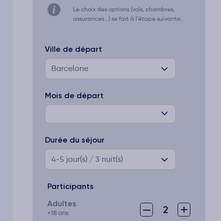
Le choix des options (vols, chambres,
assurances...) se fait à l'étape suivante.
Ville de départ
Barcelone
Mois de départ
Durée du séjour
4-5
jour(s) / 3 nuit(s)
Participants
Adultes
–
+
2
+18 ans