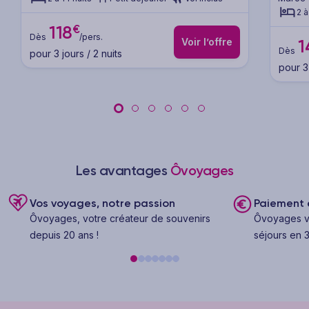
2 à
€
118
Dès
/pers.
Voir l’offre
1
Dès
pour 3 jours / 2 nuits
pour 3 
Les avantages
Ôvoyages
Vos voyages, notre passion
Paiement e
Ôvoyages, votre créateur de souvenirs
Ôvoyages v
depuis 20 ans !
séjours en 3