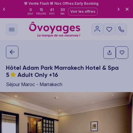
🚨 Vente Flash 🚨 Nos Offres Early Booking
0
15
41
28
Voir les offres
jour
heures
min
sec
Hôtel Adam Park Marrakech Hotel & Spa
5
Adult Only +16
Séjour Maroc - Marrakech
This carousel shows one large product image at a time. Use the P