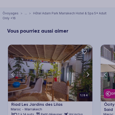
Ôvoyages
>
...
>
Hôtel Adam Park Marrakech Hotel & Spa 5* Adult
Only +16
Vous pourriez aussi aimer
xt
Previous
Next
Previ
OF
1/84
Riad Les Jardins des Lilas
Ôcity
Maroc - Marrakech
Said
Maroc 
2 à 14 nuits
Petit déjeuner
Vol inclus