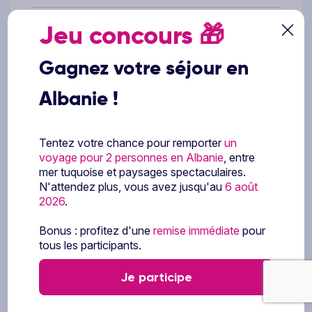
Ce prix ne comprend pas
Jeu concours
🎁
Tout ce qui n'est pas mentionné dans le
Gagnez votre séjour en
paragraphe « ce prix comprend »
La franchise bagage (sauf si mention
Albanie !
contraire au moment du choix du vol)
La hausse carburant (réajustement possible
Tentez votre chance pour remporter
un
après la réservation
voyage pour 2 personnes en Albanie
, entre
Les repas et boissons non mentionnés dans
mer tuquoise et paysages spectaculaires.
le programme
N'attendez plus, vous avez jusqu'au
6 août
Les excursions optionnelles proposées, les
2026
.
entrées aux sites, frais de taxis et repas
pendant les excursions
Bonus : profitez d'une
remise immédiate
pour
Les dépenses d'ordre personnel et les
tous les participants.
pourboires
Je participe
Les extras, dépenses d'ordre personnel,
boissons et repas non mentionnés
Le supplément de la promenade en calèche à