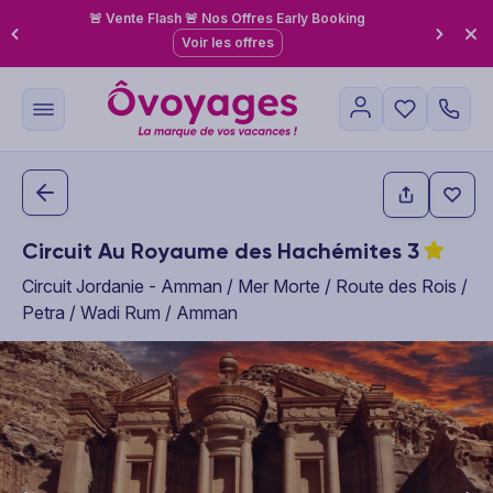
🚨 Vente Flash 🚨 Nos Offres Early Booking
Voir les offres
Circuit Au Royaume des Hachémites
3
Circuit Jordanie - Amman / Mer Morte / Route des Rois /
Petra / Wadi Rum / Amman
This carousel shows one large product image at a time. Use the P