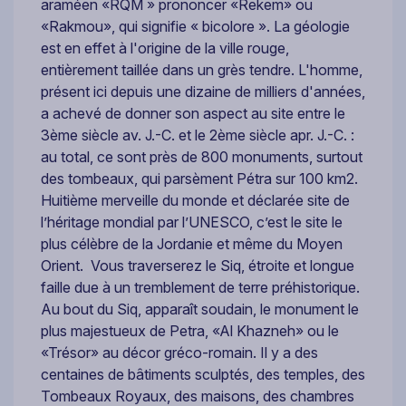
araméen «RQM » prononcer «Rekem» ou
«Rakmou», qui signifie « bicolore ». La géologie
est en effet à l'origine de la ville rouge,
entièrement taillée dans un grès tendre. L'homme,
présent ici depuis une dizaine de milliers d'années,
a achevé de donner son aspect au site entre le
3ème siècle av. J.-C. et le 2ème siècle apr. J.-C. :
au total, ce sont près de 800 monuments, surtout
des tombeaux, qui parsèment Pétra sur 100 km2.
Huitième merveille du monde et déclarée site de
l’héritage mondial par l’UNESCO, c’est le site le
plus célèbre de la Jordanie et même du Moyen
Orient. Vous traverserez le Siq, étroite et longue
faille due à un tremblement de terre préhistorique.
Au bout du Siq, apparaît soudain, le monument le
plus majestueux de Petra, «Al Khazneh» ou le
«Trésor» au décor gréco-romain. Il y a des
centaines de bâtiments sculptés, des temples, des
Tombeaux Royaux, des maisons, des chambres