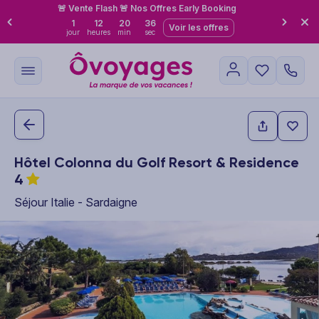
🚨 Vente Flash 🚨 Nos Offres Early Booking
1
12
20
34
Voir les offres
jour
heures
min
sec
Hôtel Colonna du Golf Resort & Residence
4
Séjour Italie - Sardaigne
This carousel shows one large product image at a time. Use the P