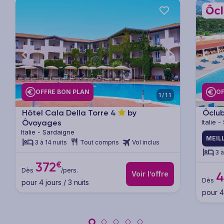
xt
Previous
Next
Previ
OFFRE BON PLAN
OF
1/11
Hôtel Cala Della Torre
4
by
Ôclub
Ôvoyages
Italie 
Italie - Sardaigne
MEIL
3 à 14 nuits
Tout compris
Vol inclus
3 à
€
372
Dès
/pers.
Voir l’offre
4
Dès
pour 4 jours / 3 nuits
pour 4 