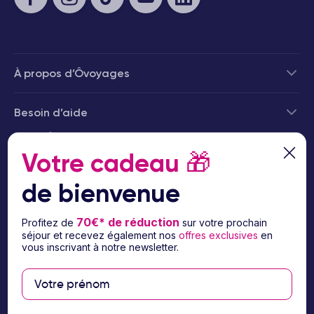
À propos d’Ôvoyages
Besoin d’aide
© 2026 Ôvoyages
Votre cadeau
🎁
de bienvenue
70€* de réduction
Profitez de
sur votre prochain
séjour et recevez également nos
offres exclusives
en
Paiement sécurisé
vous inscrivant à notre newsletter.
Paiement en 3 ou 4