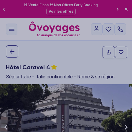
🚨 Vente Flash 🚨 Nos Offres Early Booking
Voir les offres
Hôtel Caravel
4
Séjour Italie - Italie continentale - Rome & sa région
This carousel shows one large product image at a time. Use the P