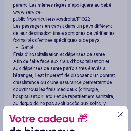
parent. Les mêmes règles s'appliquent au bébé.
www.service-
public.fr/particuliers/vosdroits/F1922
Les passagers en transit dans un pays différent
de leur destination finale sont priés de vérifier les
formalités d'entrée spécifiques à ce pays.
Santé
Frais d'hospitalisation et dépenses de santé
Afin de faire face aux frais d’hospitalisation et
aux dépenses de santé parfois très élevés à
l’étranger, il est impératif de disposer d’un contrat
d’assistance ou d’une assurance permettant de
couvrir tous les frais médicaux (chirurgie,
hospitalisation, etc.) et de rapatriement sanitaire,
au risque de ne pas avoir accès aux soins, y
compris en cas d’urgence vitale. Ces frais ne
Votre cadeau
🎁
pourront en aucun cas être pris en charge par
l’ambassade ou les consulats généraux de