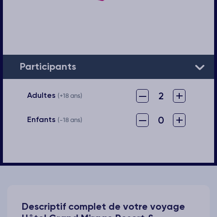
Participants
–
+
2
Adultes
(+18 ans)
–
+
0
Enfants
(-18 ans)
Descriptif complet de votre voyage