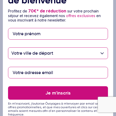
de bienvenue
France sur place.
Un séjour à l’étranger implique pour tout voyageur
70€* de réduction
Profitez de
sur votre prochain
de prendre certaines précautions de santé.
séjour et recevez également nos
offres exclusives
en
Renseignez-vous auprès de votre médecin
vous inscrivant à notre newsletter.
traitant et/ou dans un centre hospitalier.
Aucune vaccination n’est obligatoire mais
certaines vaccinations sont recommandées ;
s’assurer d’être à jour dans ses vaccinations
habituelles mais aussi liées à toutes les zones
Votre ville de départ
géographiques visitées.
https://www.pasteur.fr/fr/centre-medical
Toutes les informations de formalités d’entrée et
de santé sont données sous réserve de
modifications.
Retrouvez toutes les précautions à prendre sur
Je m'inscris
place, des informations complémentaires et
apprenez tout ce qu’il faut savoir sur le pays que
En m’inscrivant, j’autorise Ôvoyages à m’envoyer par email ses
vous allez découvrir prochainement.
offres promotionnelles, et que mes ouvertures et clics sur ces
emails soient mesurés afin d'en personnaliser le contenu et la
http://www.diplomatie.gouv.fr/fr/conseils-aux-
fréquence.