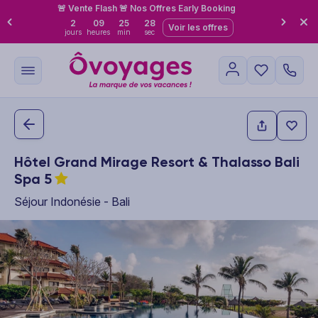
🚨 Vente Flash 🚨 Nos Offres Early Booking
2
09
25
27
Voir les offres
jours
heures
min
sec
Hôtel Grand Mirage Resort & Thalasso Bali
Spa
5
Séjour Indonésie - Bali
This carousel shows one large product image at a time. Use the P