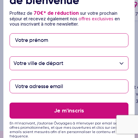
de bienvenue
5 à 14 nuits
Petit déjeuner
Vol inclus
9
Dès
70€* de réduction
Profitez de
sur votre prochain
pour 7 
€
967
séjour et recevez également nos
offres exclusives
en
Dès
/pers.
Voir l’offre
vous inscrivant à notre newsletter.
pour 8 jours / 5 nuits
Votre ville de départ
Les avantages
Ôvoyages
Vos voyages, notre passion
Paiement e
Ôvoyages, votre créateur de souvenirs
Ôvoyages v
depuis 20 ans !
séjours en 3
Je m'inscris
En m’inscrivant, j’autorise Ôvoyages à m’envoyer par email ses
offres promotionnelles, et que mes ouvertures et clics sur ces
emails soient mesurés afin d'en personnaliser le contenu et la
fréquence.