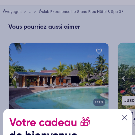
Ôvoyages
>
...
>
Ôclub Experience Le Grand Bleu Hôtel & Spa 3*
Vous pourriez aussi aimer
xt
Previous
Next
Previ
JUSQ
1/10
Hôtel Casa Florida
3
Hôtel
Votre cadeau
🎁
Île Maurice
Île Mau
5 à
NOUVEAUTÉ