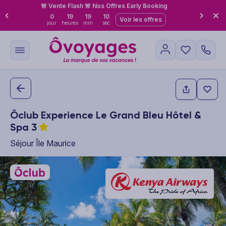
🚨 Vente Flash 🚨 Nos Offres Early Booking
0
19
19
09
Voir les offres
jour
heures
min
sec
Ôclub Experience Le Grand Bleu Hôtel &
Spa
3
Séjour Île Maurice
This carousel shows one large product image at a time. Use the P