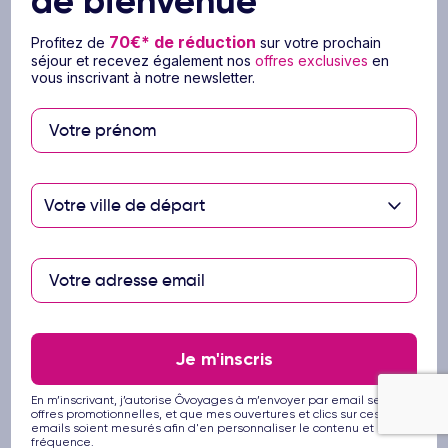
de bienvenue
Ce prix comprend
70€* de réduction
Profitez de
sur votre prochain
séjour et recevez également nos
offres exclusives
en
vous inscrivant à notre newsletter.
Les vols réguliers, spéciaux ou low-cost
aller-retour (billets émis dès la réservation sur
vol low-cost) - (escale possible à l'aller ou/et
au retour)
La taxe de solidarité et de carbone
Votre ville de départ
Les taxes aéroport
Les transferts collectifs aéroport-hôtel-
aéroport
L'hébergement selon la catégorie de chambre
choisie lors de la réservation
Les repas et boissons mentionnés dans la
formule «Ultra Tout compris» (voir détails
Je m'inscris
dans Restaurants & Bars)
Les moments Ôclub
En m’inscrivant, j’autorise Ôvoyages à m’envoyer par email ses
offres promotionnelles, et que mes ouvertures et clics sur ces
emails soient mesurés afin d'en personnaliser le contenu et la
fréquence.