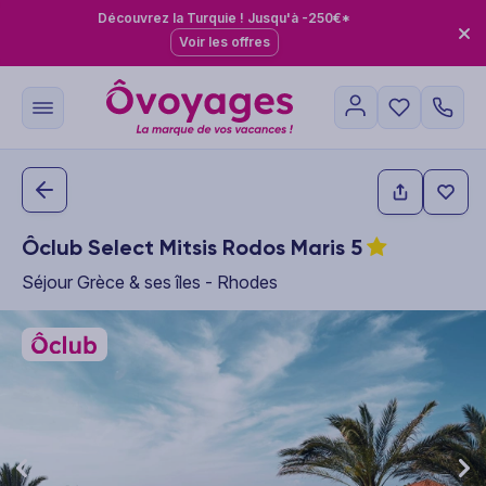
Découvrez la Turquie ! Jusqu'à -250€*
Voir les offres
Ôclub Select Mitsis Rodos Maris
5
Séjour Grèce & ses îles - Rhodes
This carousel shows one large product image at a time. Use the P