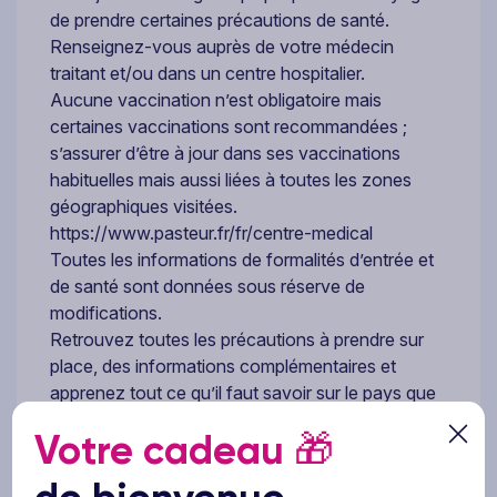
de prendre certaines précautions de santé.
Renseignez-vous auprès de votre médecin
traitant et/ou dans un centre hospitalier.
Aucune vaccination n’est obligatoire mais
certaines vaccinations sont recommandées ;
s’assurer d’être à jour dans ses vaccinations
habituelles mais aussi liées à toutes les zones
géographiques visitées.
https://www.pasteur.fr/fr/centre-medical
Toutes les informations de formalités d’entrée et
de santé sont données sous réserve de
modifications.
Retrouvez toutes les précautions à prendre sur
place, des informations complémentaires et
apprenez tout ce qu’il faut savoir sur le pays que
vous allez découvrir prochainement.
Votre cadeau
🎁
http://www.diplomatie.gouv.fr/fr/conseils-aux-
voyageurs/conseils-par-pays/