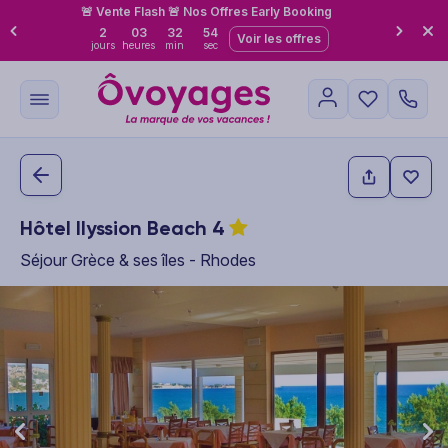
🚨 Vente Flash 🚨 Nos Offres Early Booking
2
03
32
53
Voir les offres
jours
heures
min
sec
Hôtel Ilyssion Beach
4
Séjour Grèce & ses îles - Rhodes
This carousel shows one large product image at a time. Use the P