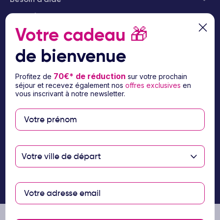
© 2026 Ôvoyages
Votre cadeau
🎁
de bienvenue
70€* de réduction
Profitez de
sur votre prochain
séjour et recevez également nos
offres exclusives
en
Paiement sécurisé
vous inscrivant à notre newsletter.
Paiement en 3 ou 4
fois par carte
bancaire avec
Votre ville de départ
notre partenaire
Floa