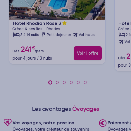
1/9
Hôtel Rhodian Rose
3
Hôte
Grèce & ses îles - Rhodes
Grèce 
3 à 14 nuits
Petit déjeuner
Vol inclus
2 à
Vol 
€
241
Dès
/pers.
Voir l’offre
2
pour 4 jours / 3 nuits
Dès
pour 3 
Les avantages
Ôvoyages
Vos voyages, notre passion
Paiement e
Ôvoyages, votre créateur de souvenirs
Ôvoyages v