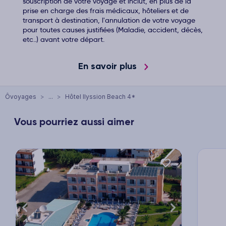
souscription de votre voyage et inclut, en plus de la
prise en charge des frais médicaux, hôteliers et de
transport à destination, l'annulation de votre voyage
pour toutes causes justifiées (Maladie, accident, décès,
etc..) avant votre départ.
En savoir plus
Ôvoyages
>
...
>
Hôtel Ilyssion Beach 4*
Vous pourriez aussi aimer
xt
Previous
Next
Previ