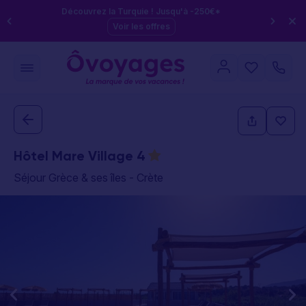
Découvrez la Turquie ! Jusqu'à -250€*
Voir les offres
Hôtel Mare Village
4
Séjour Grèce & ses îles - Crète
This carousel shows one large product image at a time. Use the P