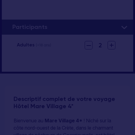
Participants
–
+
2
Adultes
(+18 ans)
Descriptif complet de votre voyage
Hôtel Mare Village 4*
Bienvenue au
Mare Village 4*
! Niché sur la
côte nord-ouest de la Crète, dans le charmant
village de pêcheurs de Georgioupolis, cet hôtel