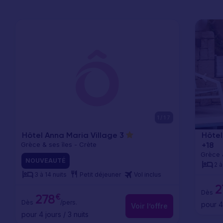
xt
Previous
Next
Previ
1/17
Hôtel Anna Maria Village
3
Hôtel
Grèce & ses îles - Crète
+18
Grèce &
NOUVEAUTÉ
2 à
3 à 14 nuits
Petit déjeuner
Vol inclus
2
Dès
€
278
Dès
/pers.
pour 4 
Voir l’offre
pour 4 jours / 3 nuits