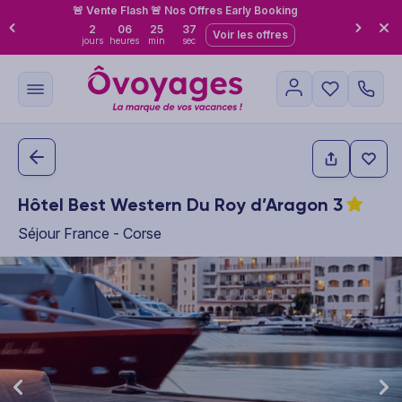
🚨 Vente Flash 🚨 Nos Offres Early Booking
2
06
25
36
Voir les offres
jours
heures
min
sec
Hôtel Best Western Du Roy d’Aragon
3
Séjour France - Corse
This carousel shows one large product image at a time. Use the P