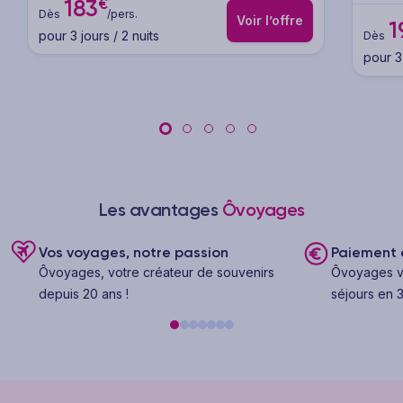
€
183
Dès
/pers.
Voir l’offre
1
pour 3 jours / 2 nuits
Dès
pour 3 
Les avantages
Ôvoyages
Vos voyages, notre passion
Paiement e
Ôvoyages, votre créateur de souvenirs
Ôvoyages v
depuis 20 ans !
séjours en 3