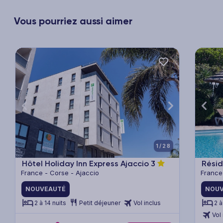
Vous pourriez aussi aimer
xt
Previous
Next
Previ
1/28
Hôtel Holiday Inn Express Ajaccio
3
Résid
France - Corse - Ajaccio
France
NOUVEAUTÉ
NOUV
2 à 14 nuits
Petit déjeuner
Vol inclus
2 à
Vol 