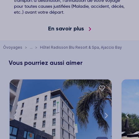
transport à destination, l'annulation de votre voyage
pour toutes causes justifiées (Maladie, accident, décès,
etc..) avant votre départ.
En savoir plus
Ôvoyages
>
...
>
Hôtel Radisson Blu Resort & Spa, Ajaccio Bay
Vous pourriez aussi aimer
xt
Previous
Next
Previ