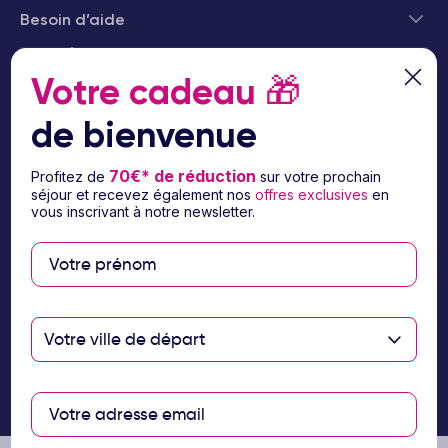
Besoin d’aide
© 2026 Ôvoyages
Votre cadeau
🎁
de bienvenue
70€* de réduction
Profitez de
sur votre prochain
séjour et recevez également nos
offres exclusives
en
Paiement sécurisé
vous inscrivant à notre newsletter.
Paiement en 3 ou 4
fois par carte
bancaire avec
Votre ville de départ
notre partenaire
Floa