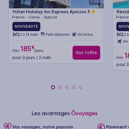
1/28
Hôtel Holiday Inn Express Ajaccio
3
Résid
France - Corse - Ajaccio
France
NOUVEAUTÉ
NOUV
2 à 14 nuits
Petit déjeuner
Vol inclus
2 à
Vol 
€
185
Dès
/pers.
Voir l’offre
1
pour 3 jours / 2 nuits
Dès
pour 3 
Les avantages
Ôvoyages
Vos voyages, notre passion
Paiement e