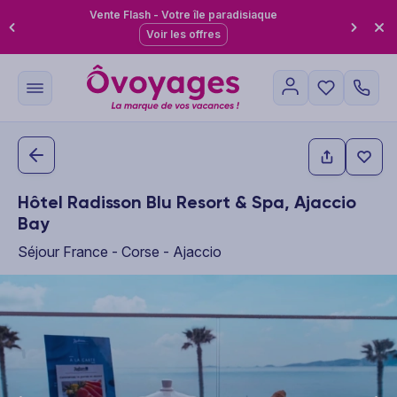
Vente Flash - Votre île paradisiaque
Voir les offres
Hôtel Radisson Blu Resort & Spa, Ajaccio
Bay
Séjour France - Corse - Ajaccio
This carousel shows one large product image at a time. Use the P