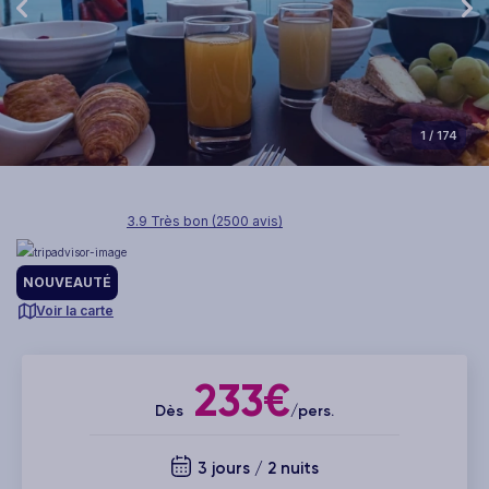
1
/ 174
3.9 Très bon (2500 avis)
NOUVEAUTÉ
Voir la carte
233€
Dès
/pers.
3 jours / 2 nuits