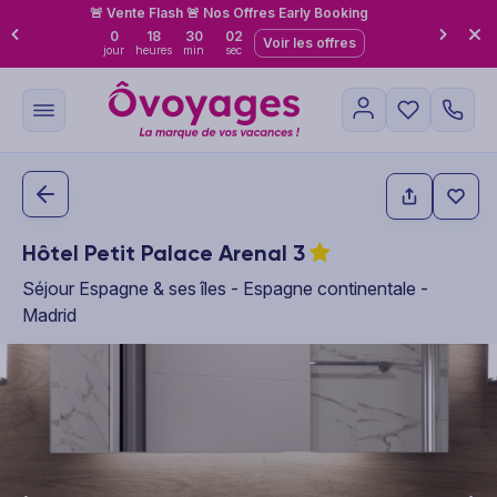
🚨 Vente Flash 🚨 Nos Offres Early Booking
0
18
30
01
Voir les offres
jour
heures
min
sec
Hôtel Petit Palace Arenal
3
Séjour Espagne & ses îles - Espagne continentale -
Madrid
This carousel shows one large product image at a time. Use the P