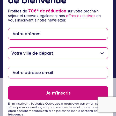
de bienvenue
70€* de réduction
Profitez de
sur votre prochain
séjour et recevez également nos
offres exclusives
en
Paiement sécurisé
vous inscrivant à notre newsletter.
Paiement en 3 ou 4
fois par carte
bancaire avec
Votre ville de départ
notre partenaire
Floa
Les partenaires Ôvoyages
Je m'inscris
En m’inscrivant, j’autorise Ôvoyages à m’envoyer par email ses
offres promotionnelles, et que mes ouvertures et clics sur ces
emails soient mesurés afin d'en personnaliser le contenu et la
fréquence.