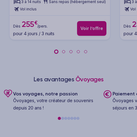
Madrid
Madrid
3 à 14 nuits
Sans repas (hébergement seul)
3 à
Vol inclus
Vol 
€
255
2
Dès
/pers.
Dès
Voir l’offre
pour 4 jours / 3 nuits
pour 4 
Les avantages
Ôvoyages
Vos voyages, notre passion
Paiement e
Ôvoyages, votre créateur de souvenirs
Ôvoyages v
depuis 20 ans !
séjours en 3