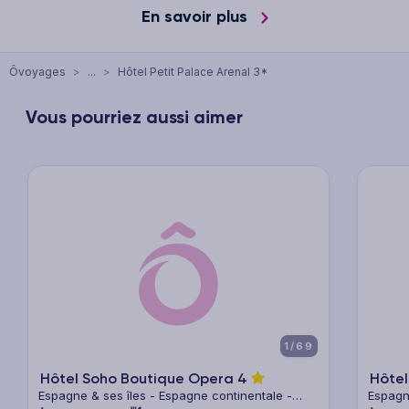
En savoir plus
Ôvoyages
>
...
>
Hôtel Petit Palace Arenal 3*
Vous pourriez aussi aimer
xt
Previous
Next
Previ
1/69
Hôtel Soho Boutique Opera
4
Hôte
Espagne & ses îles - Espagne continentale -
Espagn