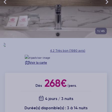
1
/ 45
4.2 Très bon (1980 avis)
Voir la carte
268€
Dès
/pers.
4 jours / 3 nuits
Durée(s) disponible(s) : 3 à 14 nuits