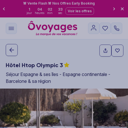
🚨 Vente Flash 🚨 Nos Offres Early Booking
1
04
02
32
Voir les offres
jour
heures
min
sec
Hôtel Htop Olympic
3
Séjour Espagne & ses îles - Espagne continentale -
Barcelone & sa région
This carousel shows one large product image at a time. Use the P