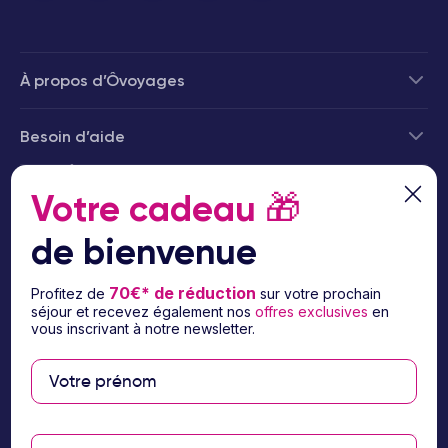
À propos d’Ôvoyages
Besoin d’aide
© 2026 Ôvoyages
Votre cadeau
🎁
de bienvenue
70€* de réduction
Profitez de
sur votre prochain
séjour et recevez également nos
offres exclusives
en
Paiement sécurisé
vous inscrivant à notre newsletter.
Paiement en 3 ou 4
fois par carte