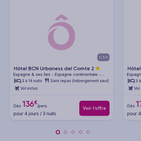
xt
Previous
Next
Previ
1/33
Hôtel BCN Urbaness del Comte
2
Hôtel
Espagne & ses îles - Espagne continentale -
Espagn
Barcelone & sa région
Barcel
3 à 14 nuits
Sans repas (hébergement seul)
3 à
Vol inclus
Vol 
€
136
1
Dès
/pers.
Dès
Voir l’offre
pour 4 jours / 3 nuits
pour 4 