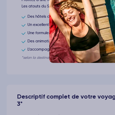
Les atouts du Smart club* :
Des hôtels clubs 3* et 4* rigoureusement sélecti
Un excellent rapport qualité-prix
Une formule en pension complète ou tout compris
Des animations internationales en journée comm
L’accompagnement d’un ambassadeur Ôvoyages 
*selon la destination
Descriptif complet de votre voya
3*