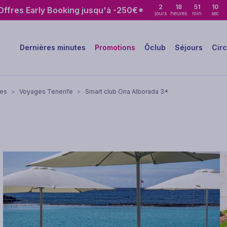
2
18
51
09
ffres Early Booking jusqu'à -250€*
jours
heures
min
sec
Dernières minutes
Promotions
Ôclub
Séjours
Circ
ies
>
Voyages Tenerife
>
Smart club Ona Alborada 3*