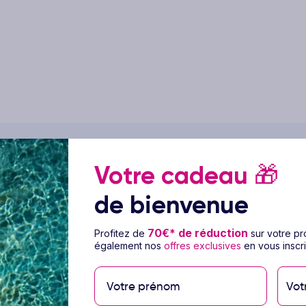
Votre cadeau
🎁
de bienvenue
70€* de réduction
Profitez de
sur votre p
également nos
offres exclusives
en vous inscri
alité et budget maîtrisé, nous avons imaginé Smart club : des séj
Vot
vous garantir confort, simplicité et moments inoubliables, sans 