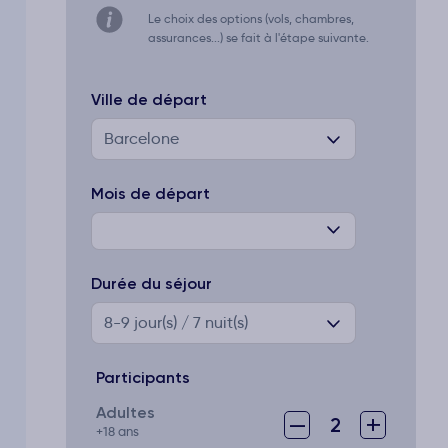
Le choix des options (vols, chambres,
assurances...) se fait à l'étape suivante.
Ville de départ
Barcelone
Mois de départ
Durée du séjour
8-9
jour(s) / 7 nuit(s)
Participants
Adultes
–
+
2
+18 ans