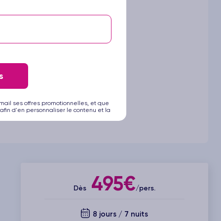
s
mail ses offres promotionnelles, et que
afin d'en personnaliser le contenu et la
495€
Dès
/pers.
8 jours / 7 nuits