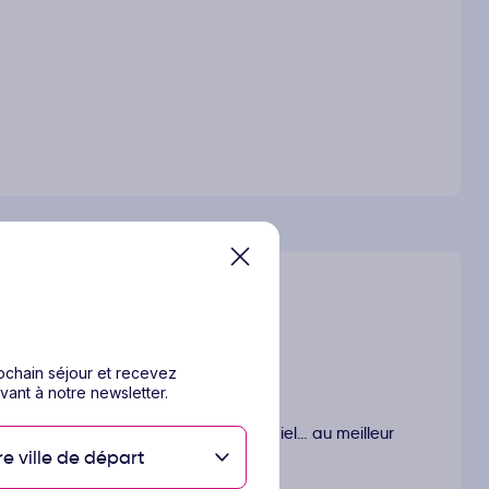
rochain séjour et recevez
vant à notre newsletter.
ours pensés pour vous offrir l’essentiel… au meilleur
re ville de départ
compromis.