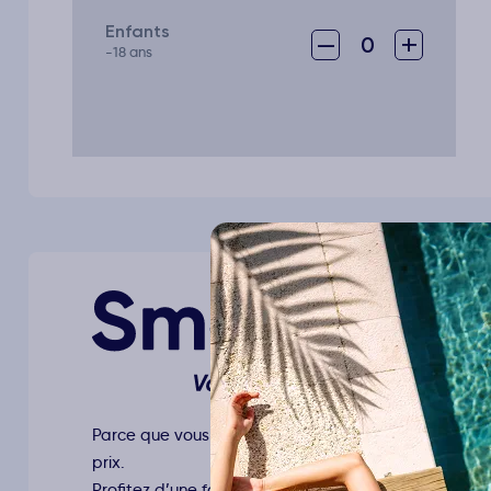
Enfants
–
+
0
-18 ans
Parce que vous recherchez le juste équilibre entre qu
prix.
Profitez d’une formule « tout compris » conçue pour 