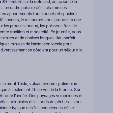
a 3*
! Installé sur la côte sud, au cœur de la
ans un cadre paisible où le charme des
. Les appartements fonctionnels et spacieux
ôté saveurs, le restaurant vous proposera une
 les produits locaux, les poissons frais de
 entre tradition et modernité. En journée, vous
almiers et de chaises longues, lieu parfait
elques minutes de l’animation locale pour
t divertissement se côtoient pour un séjour à la
r le mont Teide, volcan endormi patrimoine
ntique à seulement 4h de vol de la France. Son
eil toute l’année. Des paysages volcaniques et
illes coloniales et les ports de pêches… vous
biance typique des îles canariennes où se