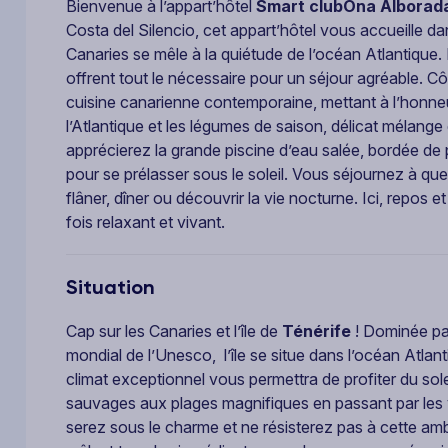
Bienvenue à l’appart’hôtel
Smart club
Ona Alborad
Costa del Silencio, cet appart’hôtel vous accueille d
Canaries se mêle à la quiétude de l’océan Atlantique
offrent tout le nécessaire pour un séjour agréable. C
cuisine canarienne contemporaine, mettant à l’honneur
l’Atlantique et les légumes de saison, délicat mélange
apprécierez la grande piscine d’eau salée, bordée de p
pour se prélasser sous le soleil. Vous séjournez à qu
flâner, dîner ou découvrir la vie nocturne. Ici, repos e
fois relaxant et vivant.
Situation
Cap sur les Canaries et l’île de
Ténérife
! Dominée pa
mondial de l’Unesco, l’île se situe dans l’océan Atla
climat exceptionnel vous permettra de profiter du sol
sauvages aux plages magnifiques en passant par les v
serez sous le charme et ne résisterez pas à cette am