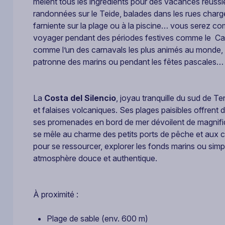
mêlent tous les ingrédients pour des vacances réussies
randonnées sur le Teide, balades dans les rues charg
farniente sur la plage ou à la piscine… vous serez com
voyager pendant des périodes festives comme le Ca
comme l’un des carnavals les plus animés au monde,
patronne des marins ou pendant les fêtes pascales…
La
Costa del Silencio
, joyau tranquille du sud de Te
et falaises volcaniques. Ses plages paisibles offren
ses promenades en bord de mer dévoilent de magnifiqu
se mêle au charme des petits ports de pêche et aux c
pour se ressourcer, explorer les fonds marins ou simp
atmosphère douce et authentique.
À proximité :
Plage de sable (env. 600 m)