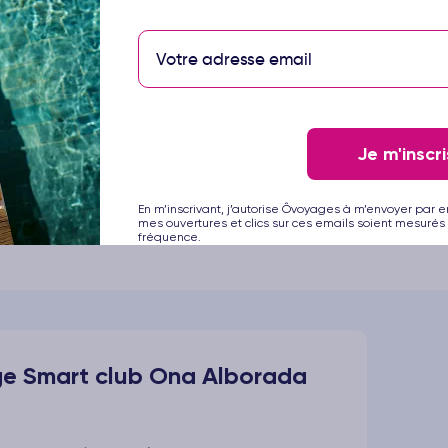
onnés
, selon vos envies
Je m'inscri
e en soirée
tout au long de votre séjour
En m’inscrivant, j’autorise Ôvoyages à m’envoyer par e
mes ouvertures et clics sur ces emails soient mesurés 
fréquence.
ge Smart club Ona Alborada