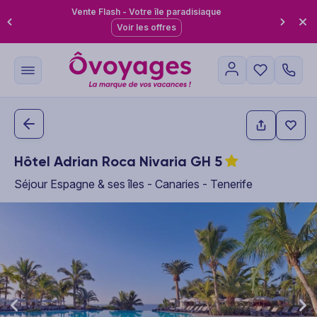
Vente Flash - Votre île paradisiaque
Voir les offres
Hôtel Adrian Roca Nivaria GH
5
Séjour Espagne & ses îles - Canaries - Tenerife
This carousel shows one large product image at a time. Use the P