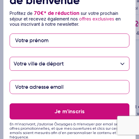
de bienvenue
3 à 14 nuits
Sans repas (hébergement seul)
3 à
Vol inclus
Vol 
70€* de réduction
Profitez de
sur votre prochain
séjour et recevez également nos
offres exclusives
en
€
184
2
vous inscrivant à notre newsletter.
Dès
/pers.
Dès
Voir l’offre
pour 4 jours / 3 nuits
pour 4 
Votre ville de départ
Les avantages
Ôvoyages
Vos voyages, notre passion
Paiement e
Je m'inscris
Ôvoyages, votre créateur de souvenirs
Ôvoyages v
depuis 20 ans !
séjours en 3
En m’inscrivant, j’autorise Ôvoyages à m’envoyer par email ses
offres promotionnelles, et que mes ouvertures et clics sur ces
emails soient mesurés afin d'en personnaliser le contenu et la
fréquence.