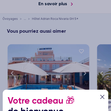
En savoir plus
Ôvoyages
>
...
>
Hôtel Adrian Roca Nivaria GH 5*
Vous pourriez aussi aimer
xt
Previous
Next
Previ
1/31
Votre cadeau
🎁
Hôtel Globales Acuario
3
Appa
Espagne & ses îles - Canaries - Tenerife
Espagne