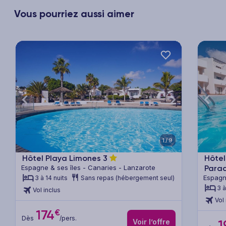
Vous pourriez aussi aimer
xt
Previous
Next
Previ
1/9
Hôtel Playa Limones
3
Hôte
Espagne & ses îles - Canaries - Lanzarote
Para
Espagn
3 à 14 nuits
Sans repas (hébergement seul)
3 à
Vol inclus
Vol 
€
174
Dès
/pers.
Voir l’offre
1