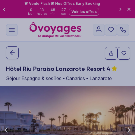
🚨 Vente Flash 🚨 Nos Offres Early Booking
0
13
48
26
Voir les offres
jour
heures
min
sec
Hôtel Riu Paraiso Lanzarote Resort
4
Séjour Espagne & ses îles - Canaries - Lanzarote
This carousel shows one large product image at a time. Use the P