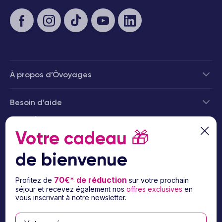
À propos d’Ôvoyages
Besoin d’aide
© 2026 Ôvoyages
Votre cadeau
🎁
de bienvenue
70€* de réduction
Profitez de
sur votre prochain
séjour et recevez également nos
offres exclusives
en
Paiement sécurisé
vous inscrivant à notre newsletter.