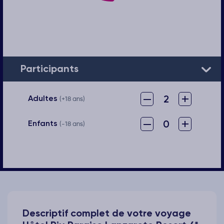
Participants
–
+
2
Adultes
(+18 ans)
–
+
0
Enfants
(-18 ans)
Descriptif complet de votre voyage