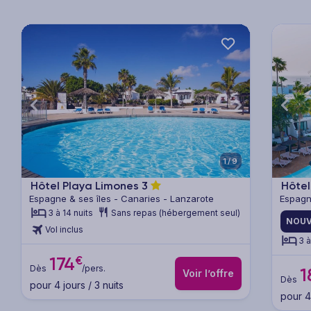
xt
Previous
Next
Previ
1/9
Hôtel Playa Limones
3
Hôtel
Espagne & ses îles - Canaries - Lanzarote
Espagn
3 à 14 nuits
Sans repas (hébergement seul)
NOUV
Vol inclus
3 à
€
174
Dès
/pers.
1
Voir l’offre
Dès
pour 4 jours / 3 nuits
pour 4 