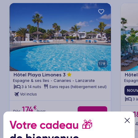
xt
Previous
Next
Previ
1/9
Hôtel Playa Limones
3
Hôtel
Espagne & ses îles - Canaries - Lanzarote
Espagn
3 à 14 nuits
Sans repas (hébergement seul)
NOUV
Vol inclus
3 à
€
174
Dès
/pers.
1
Voir l’offre
Dès
pour 4 jours / 3 nuits
Votre cadeau
🎁
pour 4 