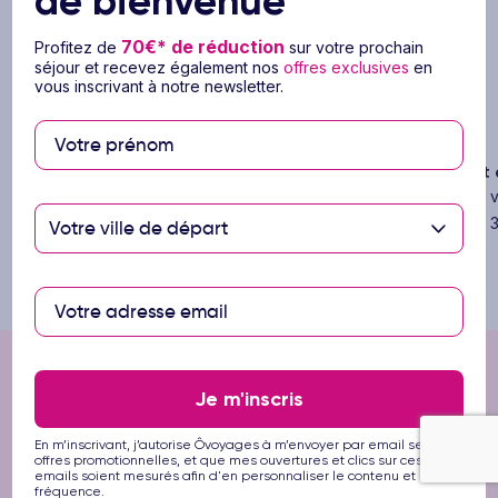
de bienvenue
70€* de réduction
Profitez de
sur votre prochain
séjour et recevez également nos
offres exclusives
en
vous inscrivant à notre newsletter.
Les avantages
Ôvoyages
Vos voyages, notre passion
Paiement e
Ôvoyages, votre créateur de souvenirs
Ôvoyages v
depuis 20 ans !
séjours en 3
Votre ville de départ
Inscrivez-vous à notre newsletter
Je m'inscris
et profitez de
70€* de
En m’inscrivant, j’autorise Ôvoyages à m’envoyer par email ses
réduction
offres promotionnelles, et que mes ouvertures et clics sur ces
emails soient mesurés afin d'en personnaliser le contenu et la
fréquence.