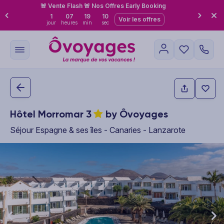
🚨 Vente Flash 🚨 Nos Offres Early Booking
1
07
19
09
Voir les offres
jour
heures
min
sec
Hôtel Morromar
3
by Ôvoyages
Séjour Espagne & ses îles - Canaries - Lanzarote
This carousel shows one large product image at a time. Use the P