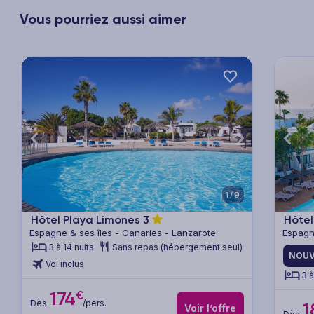
Vous pourriez aussi aimer
xt
Previous
Next
Previ
1/9
Hôtel Playa Limones
3
Hôtel
Espagne & ses îles - Canaries - Lanzarote
Espagn
3 à 14 nuits
Sans repas (hébergement seul)
NOUV
Vol inclus
3 à
€
174
Dès
/pers.
1
Voir l’offre