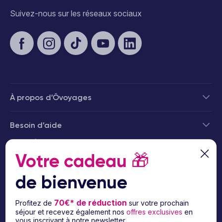
Suivez-nous sur les réseaux sociaux
À propos d’Ôvoyages
Besoin d’aide
© 2026 Ôvoyages
Votre cadeau
🎁
de bienvenue
70€* de réduction
Profitez de
sur votre prochain
séjour et recevez également nos
offres exclusives
en
Paiement sécurisé
vous inscrivant à notre newsletter.