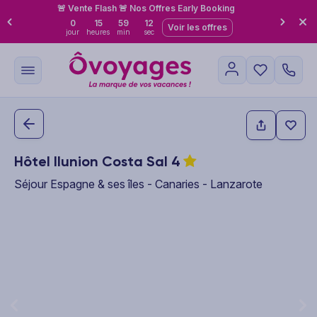
🚨 Vente Flash 🚨 Nos Offres Early Booking
0
15
59
11
Voir les offres
jour
heures
min
sec
Hôtel Ilunion Costa Sal
4
Séjour Espagne & ses îles - Canaries - Lanzarote
This carousel shows one large product image at a time. Use the P