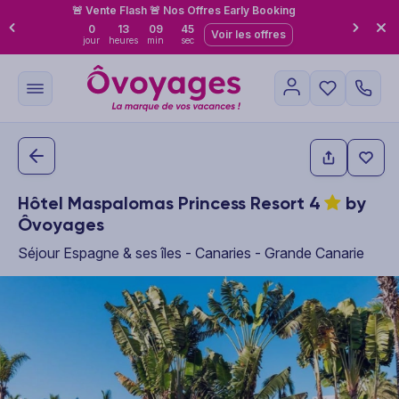
🚨 Vente Flash 🚨 Nos Offres Early Booking
0
13
09
44
Voir les offres
jour
heures
min
sec
Hôtel Maspalomas Princess Resort
4
by
Ôvoyages
Séjour Espagne & ses îles - Canaries - Grande Canarie
This carousel shows one large product image at a time. Use the P