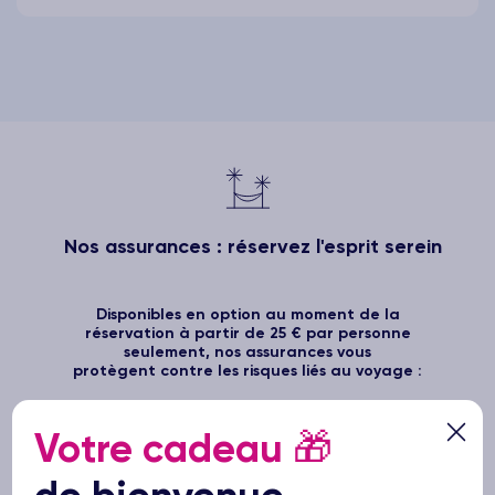
Nos assurances : réservez l'esprit serein
Disponibles en option au moment de la
réservation à partir de 25 € par personne
seulement, nos assurances vous
protègent contre les risques liés au voyage :
L’assurance Annulation vous permet d’annuler votre
Votre cadeau
🎁
voyage pour toutes causes justifiées (Maladie,
accident, décès, etc..) avant votre départ.