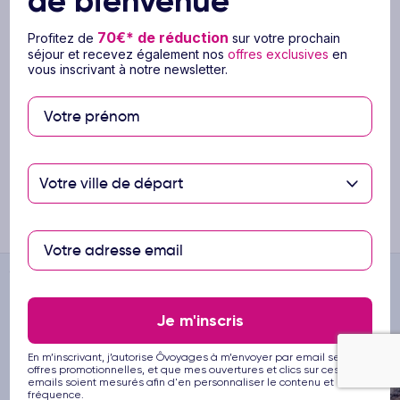
de bienvenue
L'assurance Assistance Bagages Rapatriement vous
couvre du début à la fin de votre voyage, avec prise
70€* de réduction
en charge des frais médicaux, hôteliers et de
Profitez de
sur votre prochain
séjour et recevez également nos
offres exclusives
en
transport,
vous inscrivant à notre newsletter.
L'assurance Multirisques vous couvre dès la
souscription de votre voyage et inclut, en plus de la
prise en charge des frais médicaux, hôteliers et de
transport à destination, l'annulation de votre voyage
pour toutes causes justifiées (Maladie, accident, décès,
etc..) avant votre départ.
Votre ville de départ
En savoir plus
Ôvoyages
>
...
>
Hôtel Maspalomas Princess Resort 4* by Ôvoyages
Vous pourriez aussi aimer
Je m'inscris
En m’inscrivant, j’autorise Ôvoyages à m’envoyer par email ses
offres promotionnelles, et que mes ouvertures et clics sur ces
emails soient mesurés afin d'en personnaliser le contenu et la
fréquence.