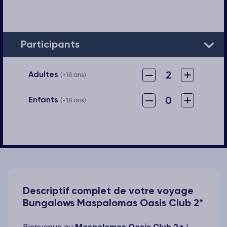
Participants
–
+
2
Adultes
(+18 ans)
–
+
0
Enfants
(-18 ans)
Descriptif complet de votre voyage
Bungalows Maspalomas Oasis Club 2*
Bienvenue au
Maspalomas Oasis Club 2*
!