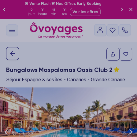
🚨 Vente Flash 🚨 Nos Offres Early Booking
2
01
11
01
Voir les offres
jours
heure
min
sec
Bungalows Maspalomas Oasis Club
2
Séjour Espagne & ses îles - Canaries - Grande Canarie
This carousel shows one large product image at a time. Use the P