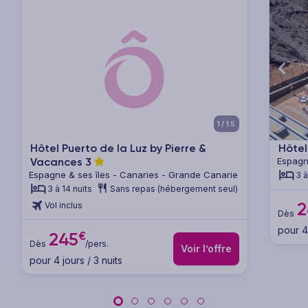
xt
Previous
Next
Previ
1/15
Hôtel Puerto de la Luz by Pierre &
Hôtel
Vacances
3
Espagn
Espagne & ses îles - Canaries - Grande Canarie
3 à
3 à 14 nuits
Sans repas (hébergement seul)
2
Vol inclus
Dès
pour 4 
€
245
Dès
/pers.
Voir l’offre
pour 4 jours / 3 nuits