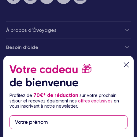
À propos d’Ôvoyages
Besoin d’aide
© 2026 Ôvoyages
Votre cadeau
🎁
de bienvenue
70€* de réduction
Profitez de
sur votre prochain
séjour et recevez également nos
offres exclusives
en
Paiement sécurisé
vous inscrivant à notre newsletter.
Paiement en 3 ou 4