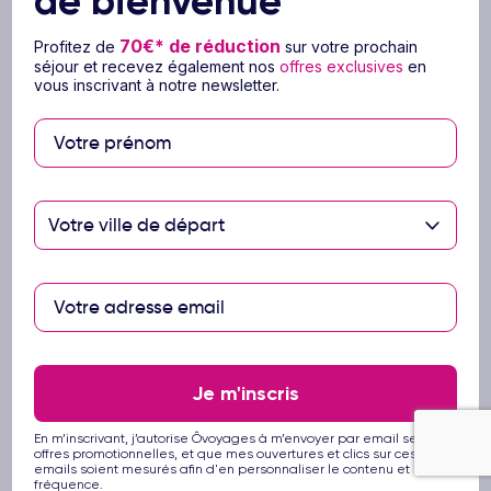
de bienvenue
Nos assurances : réservez l'esprit serein
70€* de réduction
Profitez de
sur votre prochain
séjour et recevez également nos
offres exclusives
en
vous inscrivant à notre newsletter.
Disponibles en option au moment de la
réservation à partir de 25 € par personne
seulement, nos assurances vous
protègent contre les risques liés au voyage :
L’assurance Annulation vous permet d’annuler votre
Votre ville de départ
voyage pour toutes causes justifiées (Maladie,
accident, décès, etc..) avant votre départ.
L'assurance Assistance Bagages Rapatriement vous
couvre du début à la fin de votre voyage, avec prise
en charge des frais médicaux, hôteliers et de
transport,
L'assurance Multirisques vous couvre dès la
Je m'inscris
souscription de votre voyage et inclut, en plus de la
prise en charge des frais médicaux, hôteliers et de
En m’inscrivant, j’autorise Ôvoyages à m’envoyer par email ses
transport à destination, l'annulation de votre voyage
offres promotionnelles, et que mes ouvertures et clics sur ces
pour toutes causes justifiées (Maladie, accident, décès,
emails soient mesurés afin d'en personnaliser le contenu et la
fréquence.
etc..) avant votre départ.