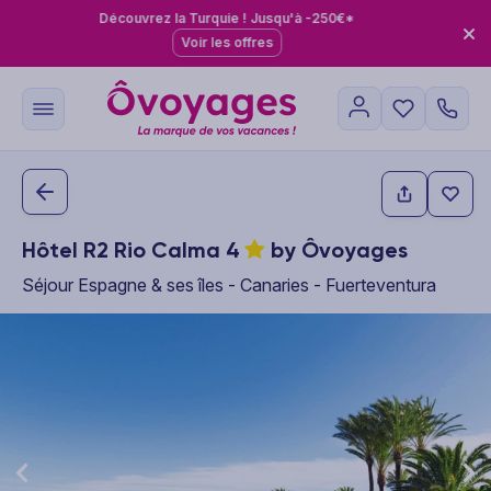
Découvrez la Turquie ! Jusqu'à -250€*
Voir les offres
*
Hôtel R2 Rio Calma
4
by Ôvoyages
Séjour Espagne & ses îles - Canaries - Fuerteventura
This carousel shows one large product image at a time. Use the P