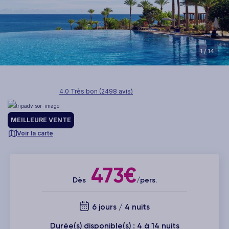
1
/ 14
4.0 Très bon (2498 avis)
MEILLEURE VENTE
Voir la carte
473€
Dès
/pers.
6 jours / 4 nuits
Durée(s) disponible(s) : 4 à 14 nuits