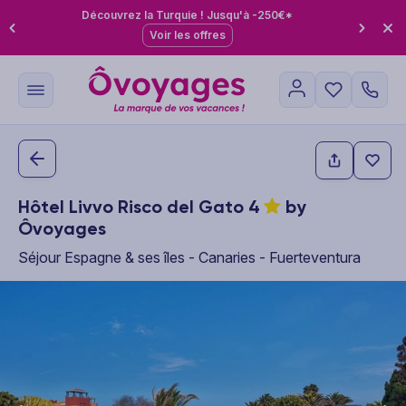
Découvrez la Turquie ! Jusqu'à -250€*
Voir les offres
Hôtel Livvo Risco del Gato
4
by
Ôvoyages
Séjour Espagne & ses îles - Canaries - Fuerteventura
This carousel shows one large product image at a time. Use the P