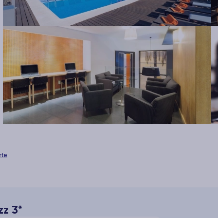
rte
zz 3*