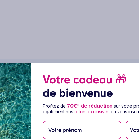
Votre cadeau
🎁
de bienvenue
e Hôtel Jazz 3*
70€* de réduction
Profitez de
sur votre p
également nos
offres exclusives
en vous inscri
ns de loisirs disponibles dans l'hébergement,
ez la vue qui vous est offerte depuis une
Vot
s offerts par cet hôtel vous trouvez également