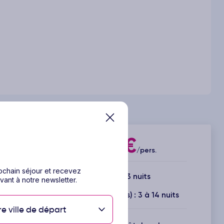
227€
Dès
/pers.
rochain séjour et recevez
4 jours / 3 nuits
vant à notre newsletter.
Durée(s) disponible(s) : 3 à 14 nuits
re ville de départ