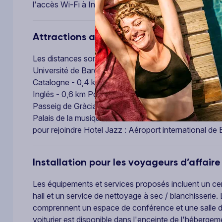
l'accès Wi-Fi à Internet gratuit, un service de concier
Attractions aux alentours
Les distances sont affichées au dixième de kilomètre 
Université de Barcelone - 0,2 km Rambla de Catalun
Catalogne - 0,4 km Musée d'art contemporain de Bar
Inglés - 0,6 km Portal de l'Àngel - 0,6 km Marché de 
Passeig de Gràcia - 0,9 km Rambla del Raval - 1 km C
Palais de la musique catalane - 1 km Marché Sant Anto
pour rejoindre Hotel Jazz : Aéroport international d
Installation pour les voyageurs d’affaire
Les équipements et services proposés incluent un cent
hall et un service de nettoyage à sec / blanchisseri
comprennent un espace de conférence et une salle d
voiturier est disponible dans l'enceinte de l'hébergem