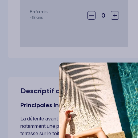
Enfants
–
+
0
-18 ans
Descriptif complet de votre voyag
Principales Installations
La détente avant tout ! Profitez des nombreuses optio
notamment une piscine extérieure en saison, ou admir
terrasse sur le toit. Parmi les services et équipement