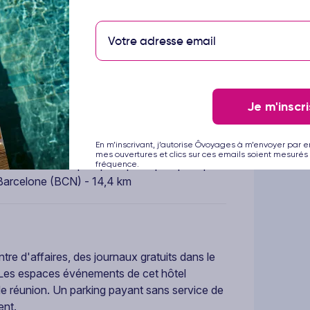
gerie et une salle de banquet.
près Plaça de la Universitat - 0,1 km
ya - 0,4 km La Rambla - 0,4 km Place de
Je m'inscri
celone - 0,5 km Centre commercial El Corte
la Boquería - 0,8 km Casa Batlló - 0,9 km
En m’inscrivant, j’autorise Ôvoyages à m’envoyer par e
athédrale Sainte-Eulalie de Barcelone - 1 km
mes ouvertures et clics sur ces emails soient mesurés 
ni - 1 km Aéroport principal le plus pratique
fréquence.
e Barcelone (BCN) - 14,4 km
re d'affaires, des journaux gratuits dans le
e. Les espaces événements de cet hôtel
e réunion. Un parking payant sans service de
ent.