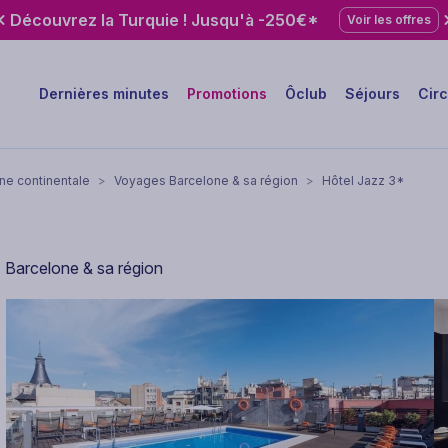
Découvrez la Turquie ! Jusqu'à -250€*
Voir les offres
Dernières minutes
Promotions
Ôclub
Séjours
Circ
e continentale
>
Voyages Barcelone & sa région
>
Hôtel Jazz 3*
- Barcelone & sa région