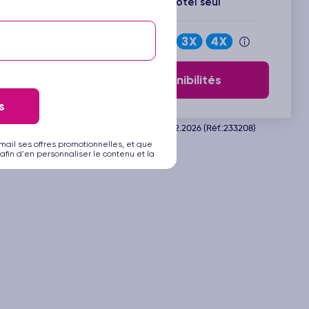
Inclus : Vols + Hôtel seul
Payez en
Voir les disponibilités
s
Départ de Bordeaux le 13.12.2026 (Réf.:233208)
mail ses offres promotionnelles, et que
afin d'en personnaliser le contenu et la