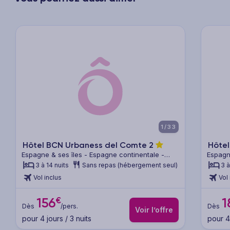
xt
Previous
Next
Previ
1/33
Hôtel BCN Urbaness del Comte
2
Hôtel
Espagne & ses îles - Espagne continentale -
Espagn
Barcelone & sa région
Barcel
3 à 14 nuits
Sans repas (hébergement seul)
3 à
Vol inclus
Vol 
€
156
1
Dès
/pers.
Dès
Voir l’offre
pour 4 jours / 3 nuits
pour 4 