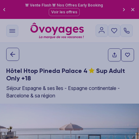
🚨 Vente Flash 🚨 Nos Offres Early Booking
Voir les offres
Hôtel Htop Pineda Palace
4
Sup Adult
Only +18
Séjour Espagne & ses îles - Espagne continentale -
Barcelone & sa région
This carousel shows one large product image at a time. Use the P