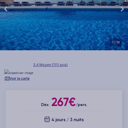
1
/ 13
3.4 Moyen (1111 avis)
Voir la carte
267€
Dès
/pers.
4 jours / 3 nuits