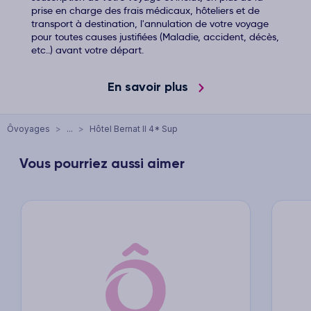
prise en charge des frais médicaux, hôteliers et de
transport à destination, l'annulation de votre voyage
pour toutes causes justifiées (Maladie, accident, décès,
etc..) avant votre départ.
En savoir plus
Ôvoyages
>
...
>
Hôtel Bernat II 4* Sup
Vous pourriez aussi aimer
xt
Previous
Next
Previ