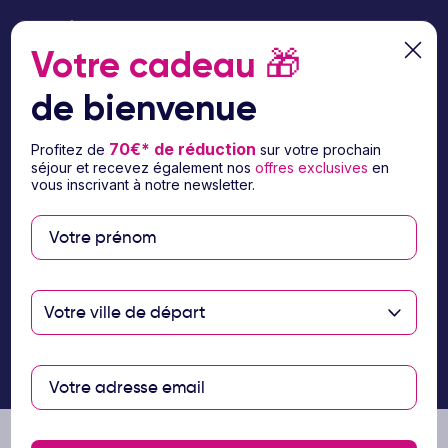
© 2026 Ôvoyages
Votre cadeau
🎁
de bienvenue
70€* de réduction
Profitez de
sur votre prochain
séjour et recevez également nos
offres exclusives
en
Paiement sécurisé
vous inscrivant à notre newsletter.
Paiement en 3 ou 4
fois par carte
bancaire avec
Votre ville de départ
notre partenaire
Floa