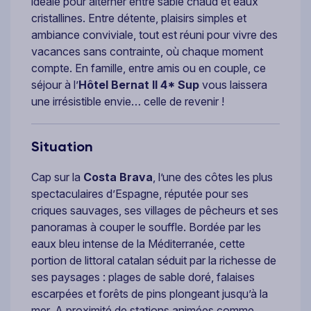
idéale pour alterner entre sable chaud et eaux
cristallines. Entre détente, plaisirs simples et
ambiance conviviale, tout est réuni pour vivre des
vacances sans contrainte, où chaque moment
compte. En famille, entre amis ou en couple, ce
séjour à l’
Hôtel Bernat II 4* Sup
vous laissera
une irrésistible envie… celle de revenir !
Situation
Cap sur la
Costa Brava
, l’une des côtes les plus
spectaculaires d’Espagne, réputée pour ses
criques sauvages, ses villages de pêcheurs et ses
panoramas à couper le souffle. Bordée par les
eaux bleu intense de la Méditerranée, cette
portion de littoral catalan séduit par la richesse de
ses paysages : plages de sable doré, falaises
escarpées et forêts de pins plongeant jusqu’à la
mer. A proximité de stations animées comme