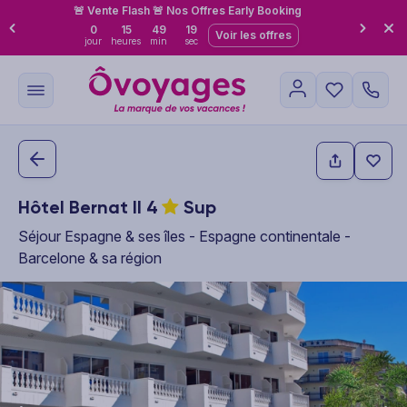
🚨 Vente Flash 🚨 Nos Offres Early Booking
0
15
49
18
Voir les offres
jour
heures
min
sec
Hôtel Bernat II
4
Sup
Séjour Espagne & ses îles - Espagne continentale -
Barcelone & sa région
This carousel shows one large product image at a time. Use the P