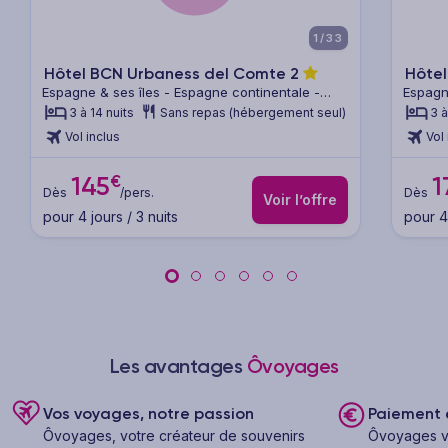
1/33
Hôtel BCN Urbaness del Comte
2
Hôtel
Espagne & ses îles - Espagne continentale -
Espagn
Barcelone & sa région
Barcel
3 à 14 nuits
Sans repas (hébergement seul)
3 à
Vol inclus
Vol 
€
145
1
Dès
/pers.
Dès
Voir l’offre
pour 4 jours / 3 nuits
pour 4 
Les avantages
Ôvoyages
Vos voyages, notre passion
Paiement e
Ôvoyages, votre créateur de souvenirs
Ôvoyages v