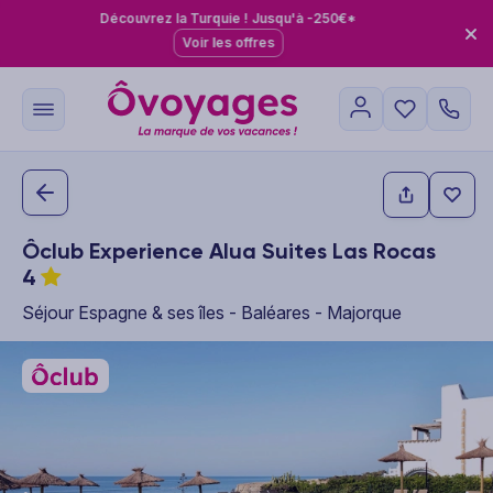
Découvrez la Turquie ! Jusqu'à -250€*
Voir les offres
Ôclub Experience Alua Suites Las Rocas
4
Séjour Espagne & ses îles - Baléares - Majorque
This carousel shows one large product image at a time. Use the P