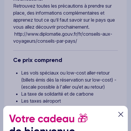
Retrouvez toutes les précautions à prendre sur
place, des informations complémentaires et
apprenez tout ce qu’il faut savoir sur le pays que
vous allez découvrir prochainement.
http://www.diplomatie.gouv.fr/fr/conseils-aux-
voyageurs/conseils-par-pays/
Ce prix comprend
Les vols spéciaux ou low-cost aller-retour
(billets émis dès la réservation sur low-cost) -
(escale possible à l'aller ou/et au retour)
La taxe de solidarité et de carbone
Les taxes aéroport
Les transferts collectifs aéroport-hôtel-
aéroport
Votre cadeau
🎁
L'hébergement selon la catégorie de chambre
choisie lors de la réservation