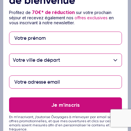
de bienvenue
Les repas et boissons mentionnés dans la
formule « Tout compris » (voir détail dans
70€* de réduction
Profitez de
sur votre prochain
séjour et recevez également nos
offres exclusives
en
Restaurants & Bars)
vous inscrivant à notre newsletter.
Les moments Ôclub
Ce prix ne comprend pas
Tout ce qui n'est pas mentionné dans le
Votre ville de départ
paragraphe « Le prix comprend »
La hausse carburant (réajustement possible
après la réservation)
La franchise bagage (sauf si mention
contraire au moment du choix du vol)
Les repas, snacks et boissons non
Je m'inscris
mentionnés dans la formule « Tout compris »
Les dépenses d'ordre personnel et les
En m’inscrivant, j’autorise Ôvoyages à m’envoyer par email ses
pourboires
offres promotionnelles, et que mes ouvertures et clics sur ces
emails soient mesurés afin d'en personnaliser le contenu et la
La taxe de séjour à régler sur place
fréquence.