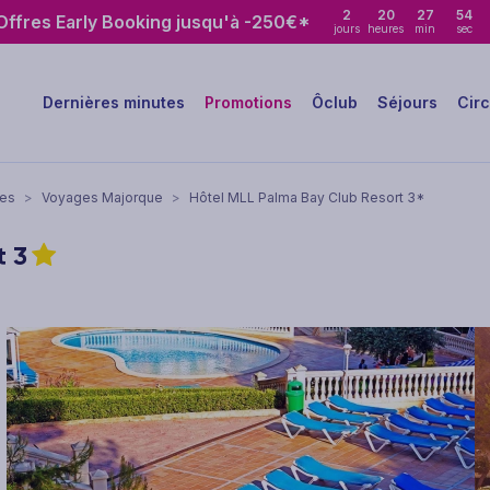
2
20
27
53
ffres Early Booking jusqu'à -250€*
jours
heures
min
sec
Dernières minutes
Promotions
Ôclub
Séjours
Circ
res
>
Voyages Majorque
>
Hôtel MLL Palma Bay Club Resort 3*
t
3