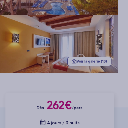
Voir la galerie (16)
262€
Dès
/pers.
4 jours / 3 nuits