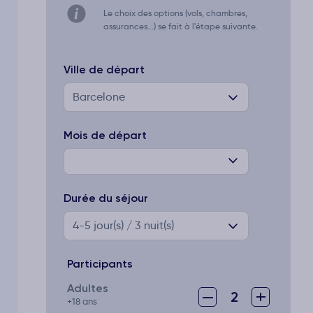
Le choix des options (vols, chambres,
assurances...) se fait à l'étape suivante.
Ville de départ
Barcelone
Mois de départ
Durée du séjour
4-5
jour(s) / 3 nuit(s)
Participants
Adultes
–
+
2
+18 ans