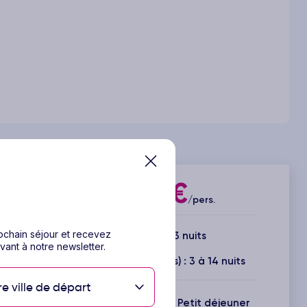
262€
Dès
/pers.
rochain séjour et recevez
4 jours / 3 nuits
vant à notre newsletter.
Durée(s) disponible(s) : 3 à 14 nuits
re ville de départ
Inclus : Vols + Hôtel + Petit déjeuner