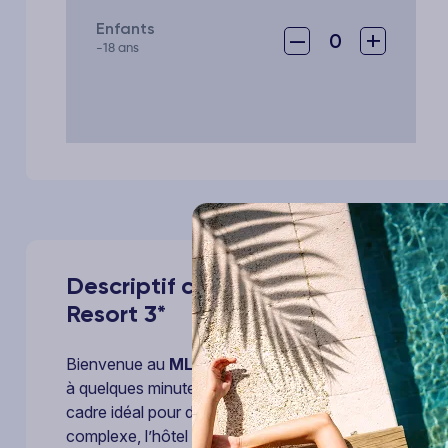
Enfants
–
+
0
-18 ans
Descriptif complet de votre voya
Resort 3*
Bienvenue au
MLL Palma Bay Club Resort 3* !
Sit
à quelques minutes de la plage et à proximité de la ca
cadre idéal pour des vacances dynamiques sous le sol
complexe, l’hôtel propose des chambres simples et fo