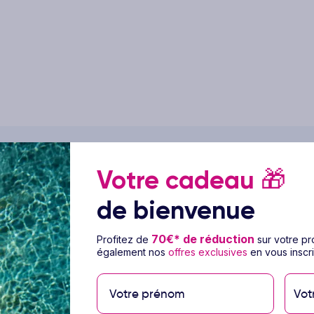
Votre cadeau
🎁
ge Hôtel MLL Palma Bay Club
de bienvenue
70€* de réduction
Profitez de
sur votre p
également nos
offres exclusives
en vous inscri
ué dans le quartier animé de Playa de Palma,
pitale majorquine, cet établissement offre un
eil des Baléares. Réparti au cœur d’un vaste
Vot
nctionnelles, parfaites pour un séjour placé