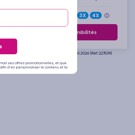
Payez en
Voir les disponibilités
s
Départ de Barcelone le 26.10.2026 (Réf.:227539)
mail ses offres promotionnelles, et que
afin d'en personnaliser le contenu et la