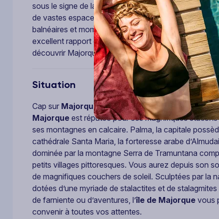
sous le signe de la convivialité et de la détente. Vous
de vastes espaces communs et d’une offre de restaurat
balnéaires et moments de partage. Grâce à sa situat
excellent rapport qualité-prix, le
MLL Palma Bay Clu
découvrir Majorque entre plage, loisirs et vie nocturne
Situation
Cap sur
Majorque,
l’une des plus célèbres îles espa
Majorque
est réputée pour ses magnifiques stations 
ses montagnes en calcaire. Palma, la capitale possè
cathédrale Santa Maria, la forteresse arabe d’Almudain
dominée par la montagne Serra de Tramuntana compo
petits villages pittoresques. Vous aurez depuis son s
de magnifiques couchers de soleil. Sculptées par la na
dotées d’une myriade de stalactites et de stalagmit
de farniente ou d’aventures, l’
île de Majorque
vous p
convenir à toutes vos attentes.