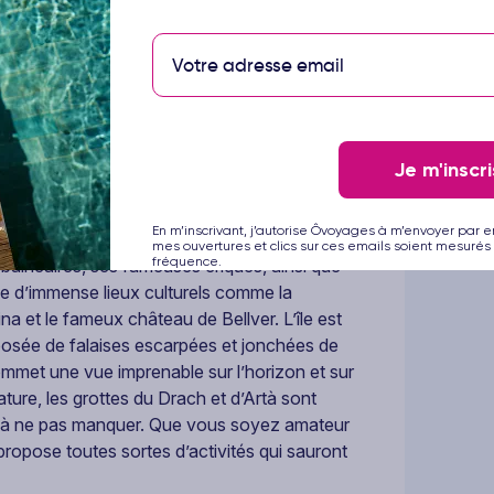
 profiterez de plusieurs piscines extérieures,
ion variée, idéale pour alterner plaisirs
ion stratégique, son ambiance animée et son
b Resort 3*
est une adresse idéale pour
.
Je m'inscri
En m’inscrivant, j’autorise Ôvoyages à m’envoyer par e
gnoles des Baléares dans la Méditerranée !
mes ouvertures et clics sur ces emails soient mesurés 
fréquence.
balnéaires, ses fameuses criques, ainsi que
de d’immense lieux culturels comme la
a et le fameux château de Bellver. L’île est
sée de falaises escarpées et jonchées de
ommet une vue imprenable sur l’horizon et sur
ture, les grottes du Drach et d’Artà sont
es à ne pas manquer. Que vous soyez amateur
ropose toutes sortes d’activités qui sauront