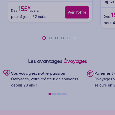
Vol 
€
155
Dès
/pers.
Voir l’offre
1
pour 4 jours / 2 nuits
Dès
pour 4 
Les avantages
Ôvoyages
Vos voyages, notre passion
Paiement e
Ôvoyages, votre créateur de souvenirs
Ôvoyages v
depuis 20 ans !
séjours en 3