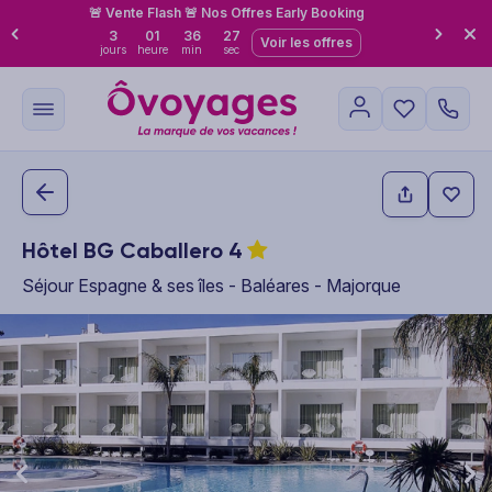
🚨 Vente Flash 🚨 Nos Offres Early Booking
3
01
36
26
Voir les offres
jours
heure
min
sec
Hôtel BG Caballero
4
Séjour Espagne & ses îles - Baléares - Majorque
This carousel shows one large product image at a time. Use the P