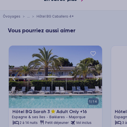
Ôvoyages
>
...
>
Hôtel BG Caballero 4*
Vous pourriez aussi aimer
xt
Previous
Next
Previ
1/14
Hôtel BQ Sarah
3
Adult Only +16
Hôte
Espagne & ses îles - Baléares - Majorque
Espagn
2 à 14 nuits
Petit déjeuner
Vol inclus
3 à