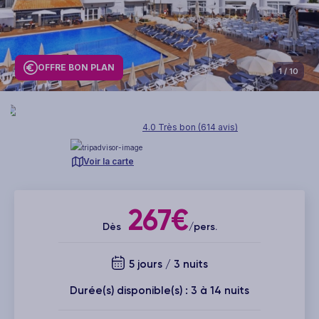
OFFRE BON PLAN
1
/ 10
4.0 Très bon (614 avis)
Voir la carte
267€
Dès
/pers.
5 jours / 3 nuits
Durée(s) disponible(s) : 3 à 14 nuits