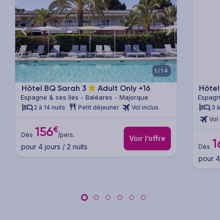
xt
Previous
Next
Previ
1/14
Hôtel BQ Sarah
3
Adult Only +16
Hôte
Espagne & ses îles - Baléares - Majorque
Espagn
2 à 14 nuits
Petit déjeuner
Vol inclus
3 à
Vol 
€
156
Dès
/pers.
Voir l’offre
1
pour 4 jours / 2 nuits
Dès
pour 4 