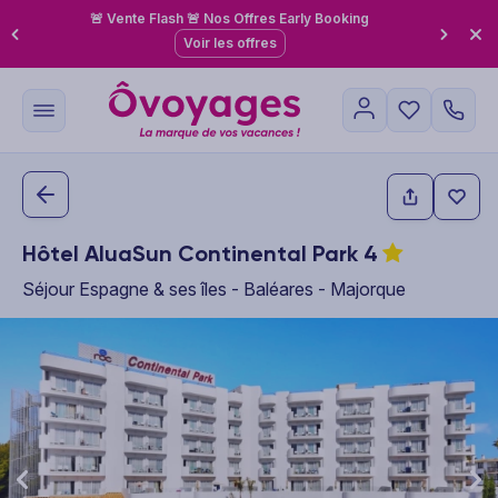
🚨 Vente Flash 🚨 Nos Offres Early Booking
Voir les offres
Hôtel AluaSun Continental Park
4
Séjour Espagne & ses îles - Baléares - Majorque
This carousel shows one large product image at a time. Use the P