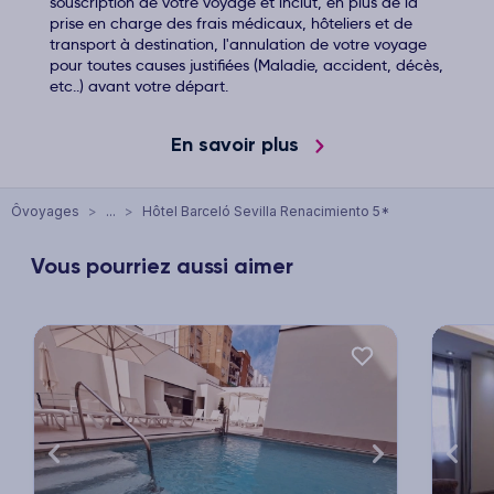
souscription de votre voyage et inclut, en plus de la
prise en charge des frais médicaux, hôteliers et de
transport à destination, l'annulation de votre voyage
pour toutes causes justifiées (Maladie, accident, décès,
etc..) avant votre départ.
En savoir plus
Ôvoyages
>
...
>
Hôtel Barceló Sevilla Renacimiento 5*
Vous pourriez aussi aimer
xt
Previous
Next
Previ