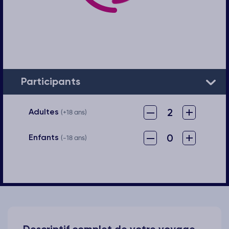
Participants
–
+
2
Adultes
(+18 ans)
–
+
0
Enfants
(-18 ans)
Descriptif complet de votre voyage