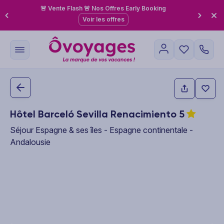
🚨 Vente Flash 🚨 Nos Offres Early Booking
Voir les offres
Hôtel Barceló Sevilla Renacimiento
5
Séjour Espagne & ses îles - Espagne continentale -
Andalousie
This carousel shows one large product image at a time. Use the P