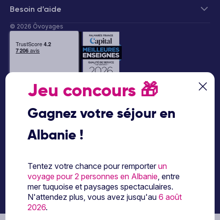
Besoin d’aide
© 2026 Ôvoyages
Jeu concours
🎁
Paiement sécurisé
Gagnez votre séjour en
Albanie !
Paiement en 3 ou 4
fois par carte
bancaire avec
Tentez votre chance pour remporter
un
notre partenaire
voyage pour 2 personnes en Albanie
, entre
Floa
mer tuquoise et paysages spectaculaires.
N'attendez plus, vous avez jusqu'au
6 août
2026
.