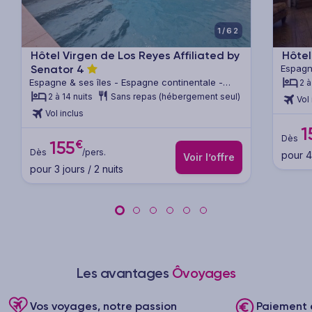
1/62
Hôtel Virgen de Los Reyes Affiliated by
Hôtel
Senator
4
Espagn
Andalo
Espagne & ses îles - Espagne continentale -
2 à
Andalousie
2 à 14 nuits
Sans repas (hébergement seul)
Vol 
Vol inclus
1
Dès
€
155
Dès
/pers.
pour 4 
Voir l’offre
pour 3 jours / 2 nuits
Les avantages
Ôvoyages
Vos voyages, notre passion
Paiement e