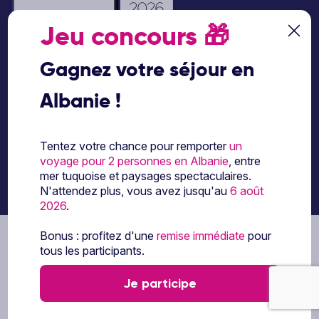
Jeu concours
🎁
Paiement sécurisé
Gagnez votre séjour en
Albanie !
Paiement en 3 ou 4
fois par carte
bancaire avec
Tentez votre chance pour remporter
un
notre partenaire
voyage pour 2 personnes en Albanie
, entre
Floa
mer tuquoise et paysages spectaculaires.
N'attendez plus, vous avez jusqu'au
6 août
2026
.
Bonus : profitez d'une
remise immédiate
pour
Les partenaires Ôvoyages
tous les participants.
Je participe