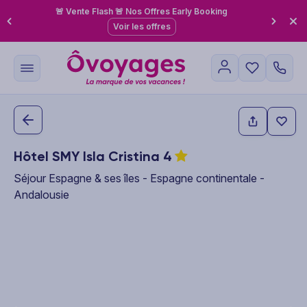
🚨 Vente Flash 🚨 Nos Offres Early Booking
Voir les offres
Hôtel SMY Isla Cristina
4
Séjour Espagne & ses îles - Espagne continentale -
Andalousie
This carousel shows one large product image at a time. Use the P