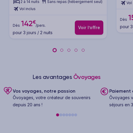
Andalousie
2 à 14 nuits
Sans repas (hébergement seul)
Vol 
Vol inclus
1
Dès
€
142
Dès
/pers.
pour 3 
Voir l’offre
pour 3 jours / 2 nuits
Les avantages
Ôvoyages
Vos voyages, notre passion
Paiement e
Ôvoyages, votre créateur de souvenirs
Ôvoyages v
depuis 20 ans !
séjours en 3