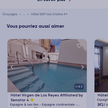
Ôvoyages
>
...
>
Hôtel SMY Isla Cristina 4*
Vous pourriez aussi aimer
xt
Previous
Next
Previ
1/62
Hôtel Virgen de Los Reyes Affiliated by
Hôtel
Senator
4
Espagn
Andalo
Espagne & ses îles - Espagne continentale -
2 à