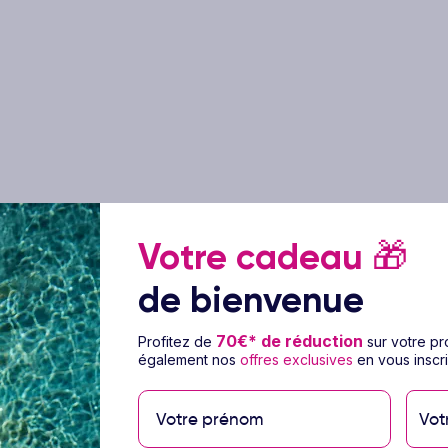
Votre cadeau
🎁
de bienvenue
70€* de réduction
Profitez de
sur votre p
également nos
offres exclusives
en vous inscri
ge Hôtel Hipotels Hipocampo
Vot