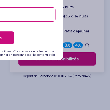
5 jours / 3 nuits
Durée(s) disponible(s) : 3 à 14 nuits
Inclus : Vols + Hôtel + Petit déjeuner
s
Payez en
mail ses offres promotionnelles, et que
afin d'en personnaliser le contenu et la
Voir les disponibilités
Départ de Barcelone le 11.10.2026 (Réf.:238422)