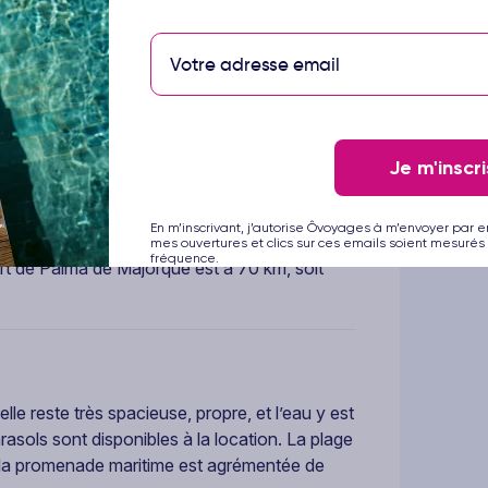
pagnole Hipotels, basée à Majorque. Il est
Je m'inscri
En m’inscrivant, j’autorise Ôvoyages à m’envoyer par e
à la plage de Cala Milor, petite station
mes ouvertures et clics sur ces emails soient mesurés 
fréquence.
ort de Palma de Majorque est à 70 km, soit
le reste très spacieuse, propre, et l’eau y est
rasols sont disponibles à la location. La plage
et la promenade maritime est agrémentée de