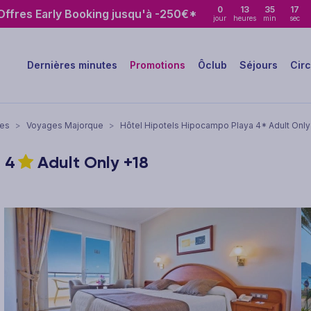
0
13
35
16
ffres Early Booking jusqu'à -250€*
jour
heures
min
sec
Dernières minutes
Promotions
Ôclub
Séjours
Circ
res
>
Voyages Majorque
>
Hôtel Hipotels Hipocampo Playa 4* Adult Only
a
4
Adult Only +18