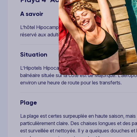
A savoir
L’hôtel Hipocampo appartient à la chaîne hôtelière es
réservé aux adultes de plus de 18 ans.
Situation
L’Hipotels Hipocampo est situé en première ligne, face 
balnéaire située sur la côte est de Majorque. L’aérop
environ une heure de route pour les transferts.
Plage
La plage est certes surpeuplée en haute saison, mais el
particulièrement claire. Des chaises longues et des pa
est surveillée et nettoyée. Il y a quelques douches 