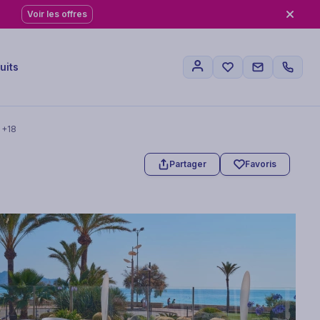
Voir les offres
uits
 +18
Partager
Favoris