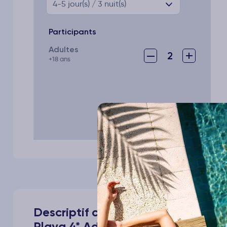
4-5
jour(s) / 3 nuit(s)
Participants
Adultes
–
+
2
+18 ans
Descriptif complet de votre voya
Playa 4* Adult Only +18