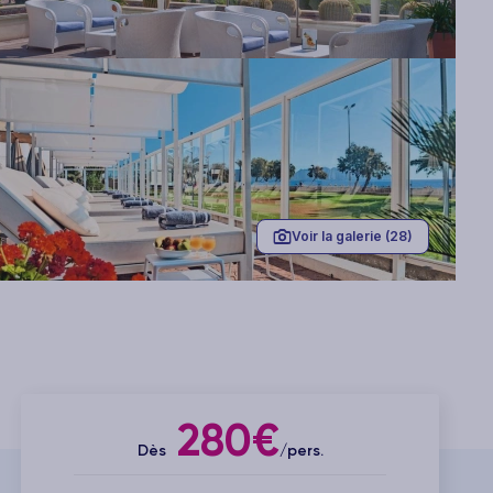
Voir la galerie (28)
280€
Dès
/pers.