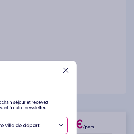
rochain séjour et recevez
vant à notre newsletter.
280€
re ville de départ
Dès
/pers.