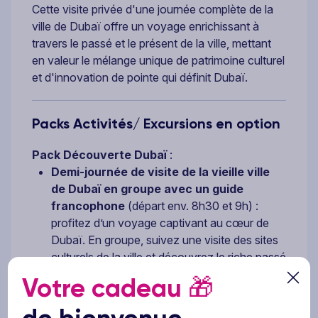
Cette visite privée d'une journée complète de la
ville de Dubaï offre un voyage enrichissant à
travers le passé et le présent de la ville, mettant
en valeur le mélange unique de patrimoine culturel
et d'innovation de pointe qui définit Dubaï.
Packs Activités/ Excursions en option
Pack Découverte Dubaï
:
Demi-journée de visite de la vieille ville
de Dubaï en groupe avec un guide
francophone
(départ env. 8h30 et 9h) :
profitez d’un voyage captivant au cœur de
Dubaï. En groupe, suivez une visite des sites
culturels de la ville et découvrez le riche passé
ethnique ainsi que les merveilles modernes de
Votre cadeau
🎁
ce lieu. Débutez la visite dans le quartier
historique d’Al Fahidi, l’un des plus anciens de