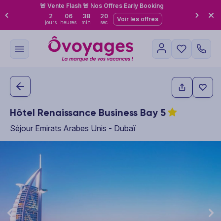
🚨 Vente Flash 🚨 Nos Offres Early Booking
2
06
38
20
Voir les offres
jours
heures
min
sec
Hôtel Renaissance Business Bay
5
Séjour Emirats Arabes Unis - Dubaï
This carousel shows one large product image at a time. Use the P