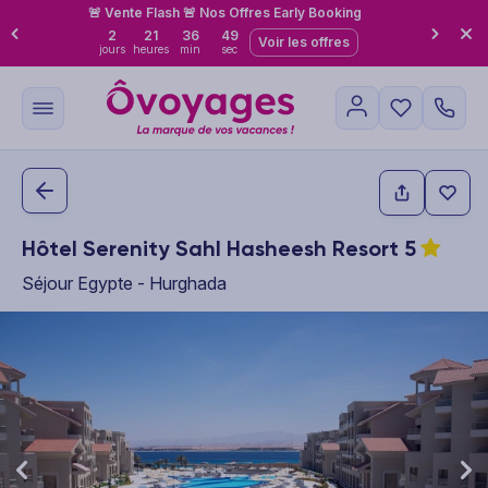
🚨 Vente Flash 🚨 Nos Offres Early Booking
2
21
36
48
Voir les offres
jours
heures
min
sec
Hôtel Serenity Sahl Hasheesh Resort
5
Séjour Egypte - Hurghada
This carousel shows one large product image at a time. Use the P