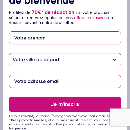
de bienvenue
Disponibles en option au moment de la
réservation à partir de 25 € par personne
seulement, nos assurances vous
70€* de réduction
Profitez de
sur votre prochain
protègent contre les risques liés au voyage :
séjour et recevez également nos
offres exclusives
en
vous inscrivant à notre newsletter.
L’assurance Annulation vous permet d’annuler votre
voyage pour toutes causes justifiées (Maladie,
accident, décès, etc..) avant votre départ.
L'assurance Assistance Bagages Rapatriement vous
couvre du début à la fin de votre voyage, avec prise
Votre ville de départ
en charge des frais médicaux, hôteliers et de
transport,
L'assurance Multirisques vous couvre dès la
souscription de votre voyage et inclut, en plus de la
prise en charge des frais médicaux, hôteliers et de
transport à destination, l'annulation de votre voyage
pour toutes causes justifiées (Maladie, accident, décès,
Je m'inscris
etc..) avant votre départ.
En m’inscrivant, j’autorise Ôvoyages à m’envoyer par email ses
En savoir plus
offres promotionnelles, et que mes ouvertures et clics sur ces
emails soient mesurés afin d'en personnaliser le contenu et la
fréquence.