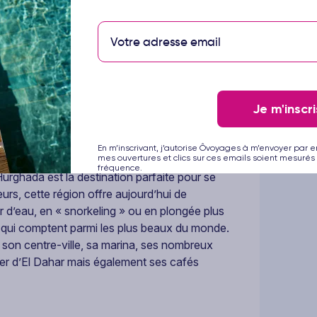
 raffinés, dégustez des cocktails au bord de
 dans le sable. Imaginez-vous sur une plage
te de vue. Détendez-vous, profitez du soleil
n immense parc aquatique ou son parc
Je m'inscri
En m’inscrivant, j’autorise Ôvoyages à m’envoyer par e
nue pour sa mer azur aux eaux cristallines
mes ouvertures et clics sur ces emails soient mesurés 
fréquence.
Hurghada est la destination parfaite pour se
eurs, cette région offre aujourd’hui de
ur d’eau, en « snorkeling » ou en plongée plus
 qui comptent parmi les plus beaux du monde.
 son centre-ville, sa marina, ses nombreux
ier d’El Dahar mais également ses cafés