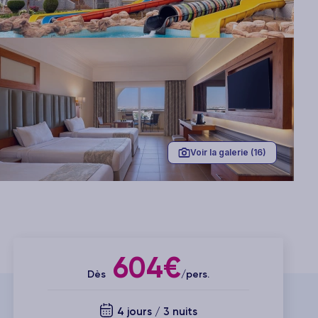
Voir la galerie (16)
604€
Dès
/pers.
4 jours / 3 nuits