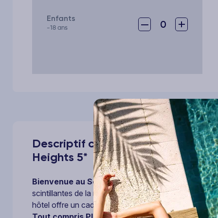
Enfants
–
+
0
-18 ans
Descriptif complet de votre voya
Heights 5*
Bienvenue au Serenity Alma Heights 5
* ! Ce vér
scintillantes de la mer Rouge. Entre élégance contem
hôtel offre un cadre somptueux pour des vacances de
Tout compris Plus »
, vous ouvrant les portes d’une