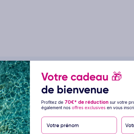
Votre cadeau
🎁
de bienvenue
ge Hôtel Serenity Alma
70€* de réduction
Profitez de
sur votre p
également nos
offres exclusives
en vous inscri
itable joyau est niché au bord des eaux
poraine et inspirations méditerranéennes, cet
Vot
 rêve. Laissez-vous séduire par la formule
«
 expérience culinaire exceptionnelle.