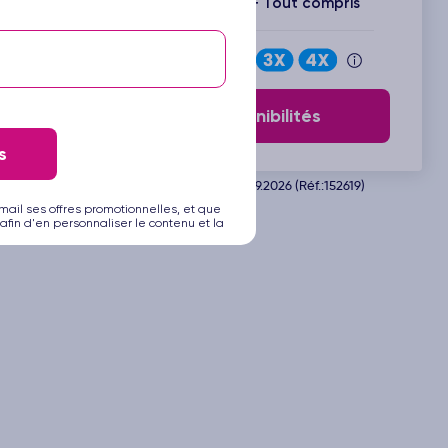
Inclus : Vols + Hôtel + Tout compris
Payez en
Voir les disponibilités
s
Départ de Bruxelles le 19.09.2026 (Réf.:152619)
mail ses offres promotionnelles, et que
afin d'en personnaliser le contenu et la