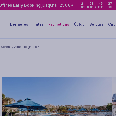
2
08
45
26
ffres Early Booking jusqu'à -250€*
jours
heures
min
sec
Dernières minutes
Promotions
Ôclub
Séjours
Circ
 Serenity Alma Heights 5*