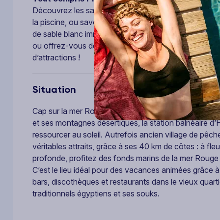
Découvrez les saveurs du monde dans des restaurants
la piscine, ou savourez un dîner romantique les pieds
de sable blanc immaculé, avec la mer azuréenne à per
ou offrez-vous des instants de convivialité dans so
d’attractions !
Situation
Cap sur la mer Rouge et Hurghada ! Mondialement con
et ses montagnes désertiques, la station balnéaire d’
ressourcer au soleil. Autrefois ancien village de pêch
véritables attraits, grâce à ses 40 km de côtes : à fle
profonde, profitez des fonds marins de la mer Rouge
C’est le lieu idéal pour des vacances animées grâce à
bars, discothèques et restaurants dans le vieux quart
traditionnels égyptiens et ses souks.