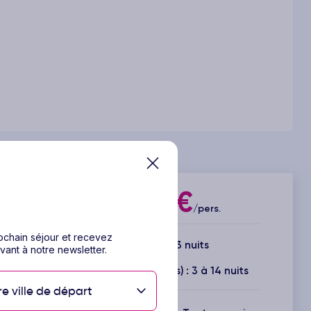
604€
Dès
/pers.
rochain séjour et recevez
4 jours / 3 nuits
vant à notre newsletter.
Durée(s) disponible(s) : 3 à 14 nuits
re ville de départ