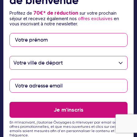
de bienvenue
70€* de réduction
Profitez de
sur votre prochain
séjour et recevez également nos
offres exclusives
en
vous inscrivant à notre newsletter.
Suivez-nous sur les réseaux sociaux
Votre ville de départ
À propos d’Ôvoyages
Besoin d’aide
© 2026 Ôvoyages
Je m'inscris
En m’inscrivant, j’autorise Ôvoyages à m’envoyer par email ses
offres promotionnelles, et que mes ouvertures et clics sur ces
emails soient mesurés afin d'en personnaliser le contenu et la
fréquence.