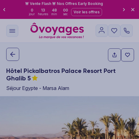
🚨 Vente Flash 🚨 Nos Offres Early Booking
0
13
47
59
Voir les offres
jour
heures
min
sec
Hôtel Pickalbatros Palace Resort Port
Ghalib
5
Séjour Egypte - Marsa Alam
This carousel shows one large product image at a time. Use the P