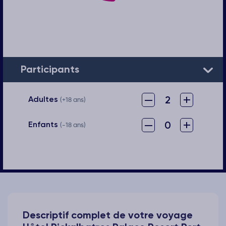
Participants
–
+
2
Adultes
(+18 ans)
–
+
0
Enfants
(-18 ans)
Descriptif complet de votre voyage