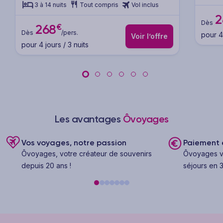
3 à 14 nuits
Tout compris
Vol inclus
2
Dès
€
268
Dès
/pers.
pour 4 
Voir l’offre
pour 4 jours / 3 nuits
Les avantages
Ôvoyages
Vos voyages, notre passion
Paiement e
Ôvoyages, votre créateur de souvenirs
Ôvoyages v
depuis 20 ans !
séjours en 3