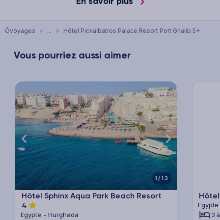
En savoir plus
Ôvoyages
>
...
>
Hôtel Pickalbatros Palace Resort Port Ghalib 5*
Vous pourriez aussi aimer
xt
Previous
Next
Previ
1/13
Hôtel Sphinx Aqua Park Beach Resort
Hôtel
4
Egypte
Egypte - Hurghada
3 à