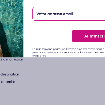
Je m'inscri
s vacances, entre moments de convivialité, de partage et de déc
En m’inscrivant, j’autorise Ôvoyages à m’envoyer par e
 :
mes ouvertures et clics sur ces emails soient mesurés 
fréquence.
rs de la région
 destination
la famille