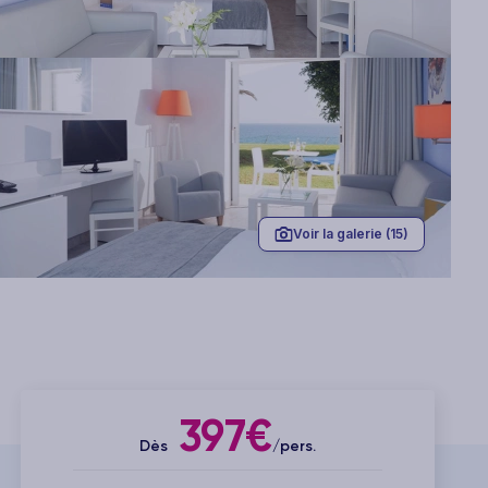
Voir la galerie (15)
397€
Dès
/pers.