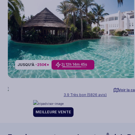
2
j
12
h
14
m
43
s
JUSQU'À
-250€*
Voir la ca
3.9 Très bon (5826 avis)
MEILLEURE VENTE