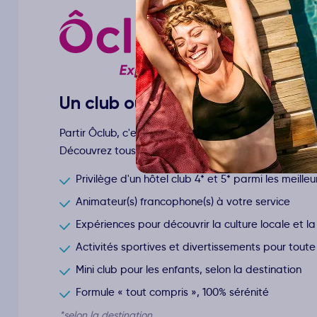
Un club ouvert sur le monde !
Partir Ôclub, c'est la promesse de passer de vraie
Découvrez tous les avantages du Ôclub Experience*
Privilège d'un hôtel club 4* et 5* parmi les meilleu
Animateur(s) francophone(s) à votre service
Expériences pour découvrir la culture locale et la
Activités sportives et divertissements pour toute 
Mini club pour les enfants, selon la destination
Formule « tout compris », 100% sérénité
*selon la destination