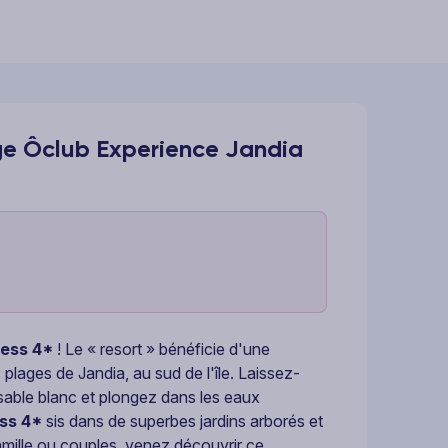
ge Ôclub Experience Jandia
cess 4*
! Le « resort » bénéficie d'une
 plages de Jandia, au sud de l'île. Laissez-
e sable blanc et plongez dans les eaux
ss 4*
sis dans de superbes jardins arborés et
amille ou couples, venez découvrir ce