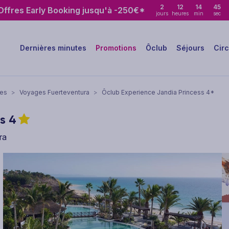
2
12
14
43
ffres Early Booking jusqu'à -250€*
jours
heures
min
sec
Dernières minutes
Promotions
Ôclub
Séjours
Circ
ies
>
Voyages Fuerteventura
>
Ôclub Experience Jandia Princess 4*
ss
4
ra