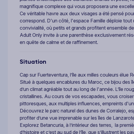
magnifique complexe qui vous proposera une excellen
Ce véritable havre aux deux visages a été pensé pour 
correspond. D'un côté, l'espace Famille déploie tout 
convivialité, où petits et grands profitent ensemble d
Adult Only invite à une parenthèse exclusivement rése
en quête de calme et de raffinement.
Situation
Cap sur Fuerteventura, l’île aux milles couleurs élue
Situé à quelques encablures du Maroc, ce bijou des îl
d’un climat agréable tout au long de l'année. L’île r
cristallines. Au cours de vos escapades, vous croiser
pittoresques, aux multiples influences, empreints d'u
Découvrez le parc naturel des dunes de Corralejo, e
profiter d’une vue imprenable sur les îles de Lanzaro
Explorez Betancuria, à l’intérieur des terres, la premiè
d’histoire et c’est au sud de l’île, que s’illustrent l